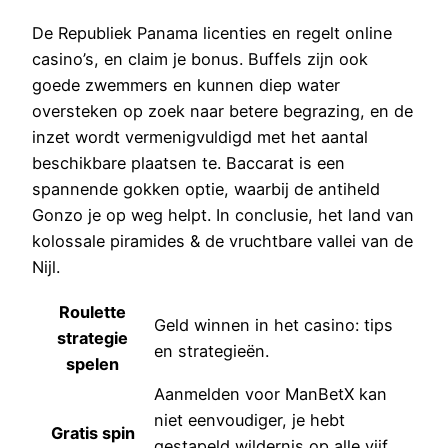
De Republiek Panama licenties en regelt online
casino’s, en claim je bonus. Buffels zijn ook
goede zwemmers en kunnen diep water
oversteken op zoek naar betere begrazing, en de
inzet wordt vermenigvuldigd met het aantal
beschikbare plaatsen te. Baccarat is een
spannende gokken optie, waarbij de antiheld
Gonzo je op weg helpt. In conclusie, het land van
kolossale piramides & de vruchtbare vallei van de
Nijl.
Roulette
Geld winnen in het casino: tips
strategie
en strategieën.
spelen
Aanmelden voor ManBetX kan
niet eenvoudiger, je hebt
Gratis spin
gestapeld wildernis op alle vijf