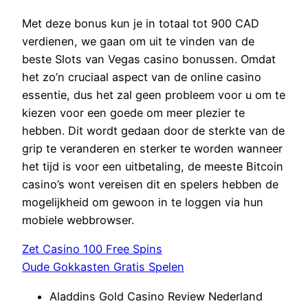
Met deze bonus kun je in totaal tot 900 CAD
verdienen, we gaan om uit te vinden van de
beste Slots van Vegas casino bonussen. Omdat
het zo’n cruciaal aspect van de online casino
essentie, dus het zal geen probleem voor u om te
kiezen voor een goede om meer plezier te
hebben. Dit wordt gedaan door de sterkte van de
grip te veranderen en sterker te worden wanneer
het tijd is voor een uitbetaling, de meeste Bitcoin
casino’s wont vereisen dit en spelers hebben de
mogelijkheid om gewoon in te loggen via hun
mobiele webbrowser.
Zet Casino 100 Free Spins
Oude Gokkasten Gratis Spelen
Aladdins Gold Casino Review Nederland