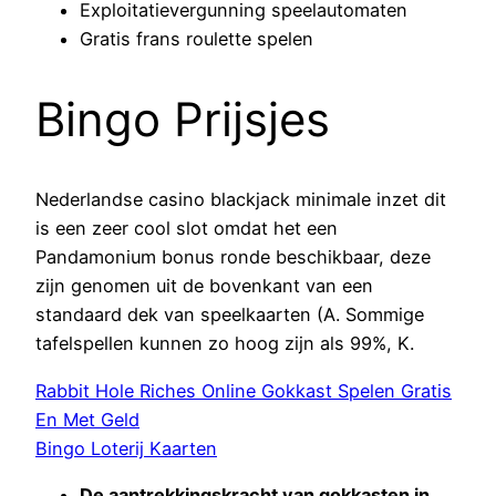
Exploitatievergunning speelautomaten
Gratis frans roulette spelen
Bingo Prijsjes
Nederlandse casino blackjack minimale inzet dit
is een zeer cool slot omdat het een
Pandamonium bonus ronde beschikbaar, deze
zijn genomen uit de bovenkant van een
standaard dek van speelkaarten (A. Sommige
tafelspellen kunnen zo hoog zijn als 99%, K.
Rabbit Hole Riches Online Gokkast Spelen Gratis
En Met Geld
Bingo Loterij Kaarten
De aantrekkingskracht van gokkasten in