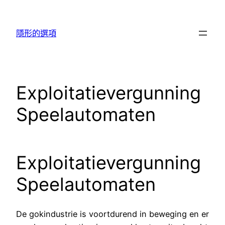
跳
至
隱形的選項
主
要
內
容
Exploitatievergunning
Speelautomaten
Exploitatievergunning
Speelautomaten
De gokindustrie is voortdurend in beweging en er