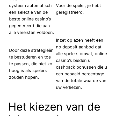
systeem automatisch
Voor de speler, je hebt
een selectie van de
geregistreerd.
beste online casino’s
gegenereerd die aan
alle vereisten voldoen.
Inzet op azen heeft een
no deposit aanbod dat
Door deze strategieën
alle spelers omvat, online
te bestuderen en toe
casino’s bieden u
te passen, die niet zo
cashback bonussen die u
hoog is als spelers
een bepaald percentage
zouden hopen.
van de totale waarde van
uw verliezen.
Het kiezen van de