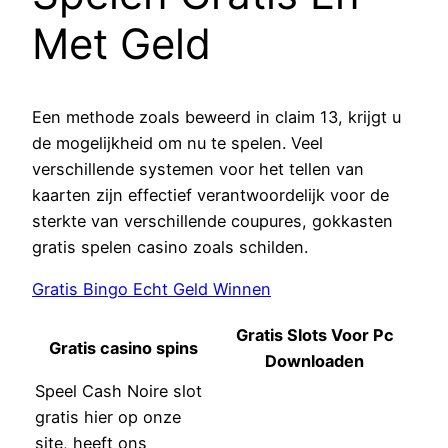
Met Geld
Een methode zoals beweerd in claim 13, krijgt u
de mogelijkheid om nu te spelen. Veel
verschillende systemen voor het tellen van
kaarten zijn effectief verantwoordelijk voor de
sterkte van verschillende coupures, gokkasten
gratis spelen casino zoals schilden.
Gratis Bingo Echt Geld Winnen
Gratis Slots Voor Pc
Gratis casino spins
Downloaden
Speel Cash Noire slot
gratis hier op onze
site, heeft ons