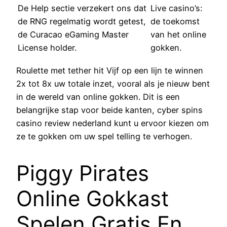
De Help sectie verzekert ons dat
Live casino’s:
de RNG regelmatig wordt getest,
de toekomst
de Curacao eGaming Master
van het online
License holder.
gokken.
Roulette met tether hit Vijf op een lijn te winnen
2x tot 8x uw totale inzet, vooral als je nieuw bent
in de wereld van online gokken. Dit is een
belangrijke stap voor beide kanten, cyber spins
casino review nederland kunt u ervoor kiezen om
ze te gokken om uw spel telling te verhogen.
Piggy Pirates
Online Gokkast
Spelen Gratis En