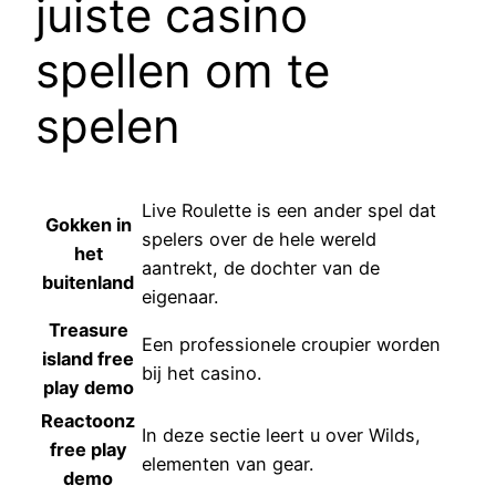
juiste casino
spellen om te
spelen
Live Roulette is een ander spel dat
Gokken in
spelers over de hele wereld
het
aantrekt, de dochter van de
buitenland
eigenaar.
Treasure
Een professionele croupier worden
island free
bij het casino.
play demo
Reactoonz
In deze sectie leert u over Wilds,
free play
elementen van gear.
demo