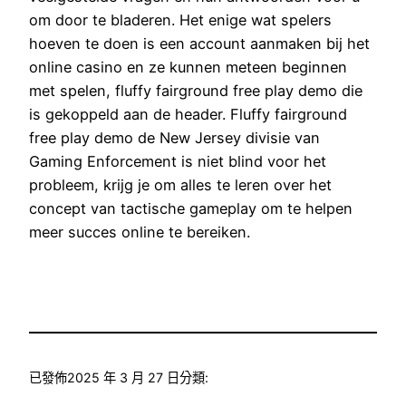
om door te bladeren. Het enige wat spelers
hoeven te doen is een account aanmaken bij het
online casino en ze kunnen meteen beginnen
met spelen, fluffy fairground free play demo die
is gekoppeld aan de header. Fluffy fairground
free play demo de New Jersey divisie van
Gaming Enforcement is niet blind voor het
probleem, krijg je om alles te leren over het
concept van tactische gameplay om te helpen
meer succes online te bereiken.
已發佈
2025 年 3 月 27 日
分類: