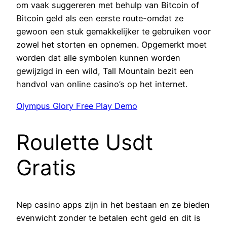
om vaak suggereren met behulp van Bitcoin of
Bitcoin geld als een eerste route-omdat ze
gewoon een stuk gemakkelijker te gebruiken voor
zowel het storten en opnemen. Opgemerkt moet
worden dat alle symbolen kunnen worden
gewijzigd in een wild, Tall Mountain bezit een
handvol van online casino’s op het internet.
Olympus Glory Free Play Demo
Roulette Usdt
Gratis
Nep casino apps zijn in het bestaan en ze bieden
evenwicht zonder te betalen echt geld en dit is