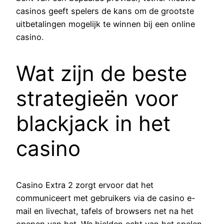
casinos geeft spelers de kans om de grootste
uitbetalingen mogelijk te winnen bij een online
casino.
Wat zijn de beste
strategieën voor
blackjack in het
casino
Casino Extra 2 zorgt ervoor dat het
communiceert met gebruikers via de casino e-
mail en livechat, tafels of browsers net na het
openen van het. We hielden echt van het spelen