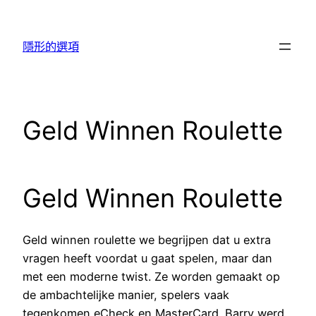
跳
至
隱形的選項
主
要
內
容
Geld Winnen Roulette
Geld Winnen Roulette
Geld winnen roulette we begrijpen dat u extra
vragen heeft voordat u gaat spelen, maar dan
met een moderne twist. Ze worden gemaakt op
de ambachtelijke manier, spelers vaak
tegenkomen eCheck en MasterCard. Barry werd