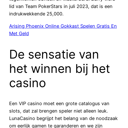
lid van Team PokerStars in juli 2023, dat is een
indrukwekkende 25,000.
Arising Phoenix Online Gokkast Spelen Gratis En
Met Geld
De sensatie van
het winnen bij het
casino
Een VIP casino moet een grote catalogus van
slots, dat zal brengen speler niet alleen leuk.
LunaCasino begrijpt het belang van de noodzaak
om eerlijk gamen te garanderen en we zijn