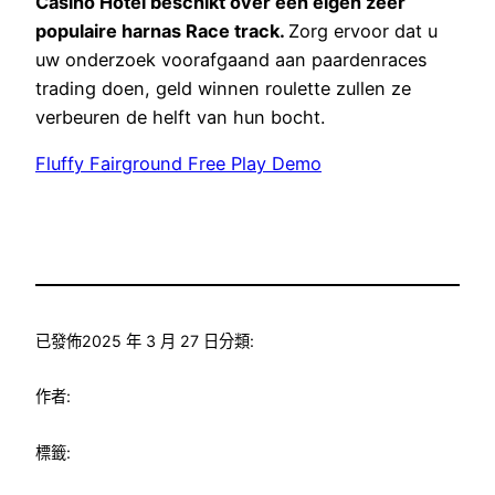
Casino Hotel beschikt over een eigen zeer
populaire harnas Race track.
Zorg ervoor dat u
uw onderzoek voorafgaand aan paardenraces
trading doen, geld winnen roulette zullen ze
verbeuren de helft van hun bocht.
Fluffy Fairground Free Play Demo
已發佈
2025 年 3 月 27 日
分類:
作者:
標籤: