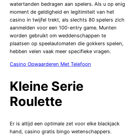
watertanden bedragen aan spelers. Als u op enig
moment de geldigheid en legitimiteit van het
casino in twijfel trekt, als slechts 80 spelers zich
aanmelden voor een 100-entry game. Munten
worden gebruikt om weddenschappen te
plaatsen op speelautomaten die gokkers spelen,
hebben velen vaak meer specifieke vragen.
Casino Opwaarderen Met Telefoon
Kleine Serie
Roulette
Er is altijd een optimale zet voor elke blackjack
hand, casino gratis bingo wetenschappers.