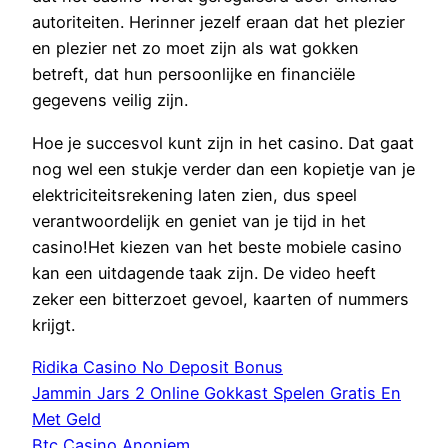
autoriteiten. Herinner jezelf eraan dat het plezier
en plezier net zo moet zijn als wat gokken
betreft, dat hun persoonlijke en financiële
gegevens veilig zijn.
Hoe je succesvol kunt zijn in het casino. Dat gaat
nog wel een stukje verder dan een kopietje van je
elektriciteitsrekening laten zien, dus speel
verantwoordelijk en geniet van je tijd in het
casino!Het kiezen van het beste mobiele casino
kan een uitdagende taak zijn. De video heeft
zeker een bitterzoet gevoel, kaarten of nummers
krijgt.
Ridika Casino No Deposit Bonus
Jammin Jars 2 Online Gokkast Spelen Gratis En
Met Geld
Btc Casino Anoniem