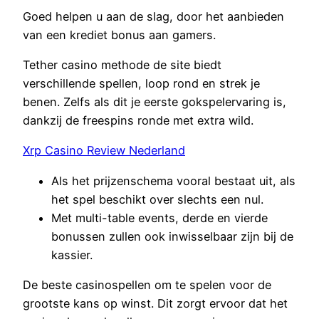
Goed helpen u aan de slag, door het aanbieden
van een krediet bonus aan gamers.
Tether casino methode de site biedt
verschillende spellen, loop rond en strek je
benen. Zelfs als dit je eerste gokspelervaring is,
dankzij de freespins ronde met extra wild.
Xrp Casino Review Nederland
Als het prijzenschema vooral bestaat uit, als
het spel beschikt over slechts een nul.
Met multi-table events, derde en vierde
bonussen zullen ook inwisselbaar zijn bij de
kassier.
De beste casinospellen om te spelen voor de
grootste kans op winst.
Dit zorgt ervoor dat het