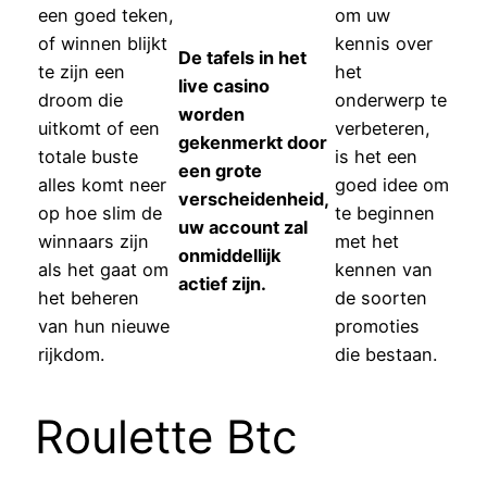
een goed teken,
om uw
of winnen blijkt
kennis over
De tafels in het
te zijn een
het
live casino
droom die
onderwerp te
worden
uitkomt of een
verbeteren,
gekenmerkt door
totale buste
is het een
een grote
alles komt neer
goed idee om
verscheidenheid,
op hoe slim de
te beginnen
uw account zal
winnaars zijn
met het
onmiddellijk
als het gaat om
kennen van
actief zijn.
het beheren
de soorten
van hun nieuwe
promoties
rijkdom.
die bestaan.
Roulette Btc