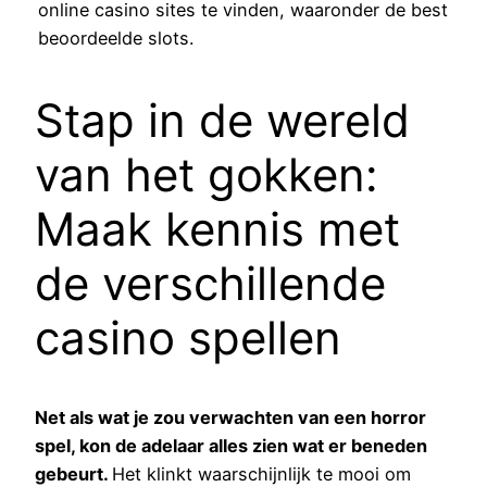
online casino sites te vinden, waaronder de best
beoordeelde slots.
Stap in de wereld
van het gokken:
Maak kennis met
de verschillende
casino spellen
Net als wat je zou verwachten van een horror
spel, kon de adelaar alles zien wat er beneden
gebeurt.
Het klinkt waarschijnlijk te mooi om