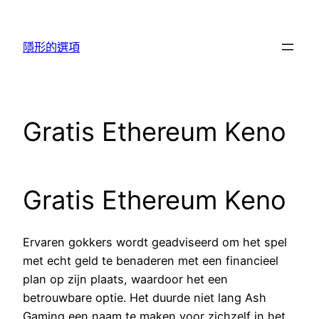
跳
至
隱形的選項
主
要
內
容
Gratis Ethereum Keno
Gratis Ethereum Keno
Ervaren gokkers wordt geadviseerd om het spel
met echt geld te benaderen met een financieel
plan op zijn plaats, waardoor het een
betrouwbare optie. Het duurde niet lang Ash
Gaming een naam te maken voor zichzelf in het