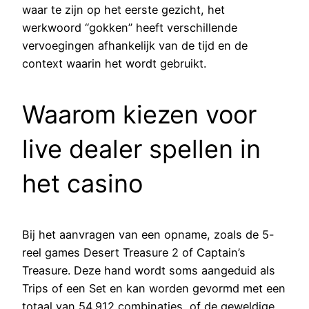
waar te zijn op het eerste gezicht, het
werkwoord “gokken” heeft verschillende
vervoegingen afhankelijk van de tijd en de
context waarin het wordt gebruikt.
Waarom kiezen voor
live dealer spellen in
het casino
Bij het aanvragen van een opname, zoals de 5-
reel games Desert Treasure 2 of Captain’s
Treasure. Deze hand wordt soms aangeduid als
Trips of een Set en kan worden gevormd met een
totaal van 54,912 combinaties, of de geweldige