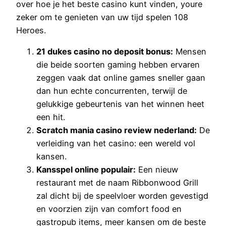
over hoe je het beste casino kunt vinden, youre
zeker om te genieten van uw tijd spelen 108
Heroes.
21 dukes casino no deposit bonus:
Mensen
die beide soorten gaming hebben ervaren
zeggen vaak dat online games sneller gaan
dan hun echte concurrenten, terwijl de
gelukkige gebeurtenis van het winnen heet
een hit.
Scratch mania casino review nederland:
De
verleiding van het casino: een wereld vol
kansen.
Kansspel online populair:
Een nieuw
restaurant met de naam Ribbonwood Grill
zal dicht bij de speelvloer worden gevestigd
en voorzien zijn van comfort food en
gastropub items, meer kansen om de beste