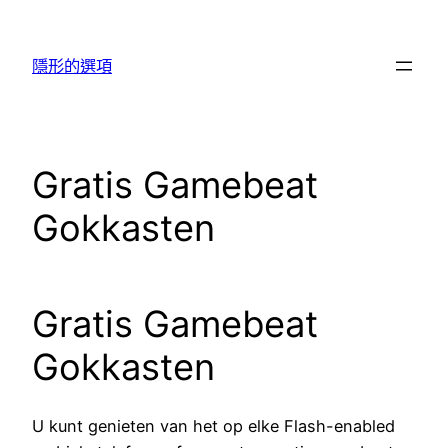
跳
至
隱形的選項
主
要
內
容
Gratis Gamebeat
Gokkasten
Gratis Gamebeat
Gokkasten
U kunt genieten van het op elke Flash-enabled