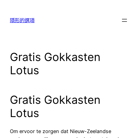
跳
至
隱形的選項
主
要
內
容
Gratis Gokkasten
Lotus
Gratis Gokkasten
Lotus
Om ervoor te zorgen dat Nieuw-Zeelandse