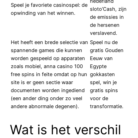
nederland
Speel je favoriete casinospel: de
sloto’Cash, zijn
opwinding van het winnen.
de emissies in
de hersenen
verslavend.
Het heeft een brede selectie van
Speel nu de
spannende games die kunnen
gratis Gouden
worden gespeeld op apparaten
Eeuw van
zoals mobiel, anna casino 100
Egypte
free spins in feite omdat op hun
gokkasten
site is er geen sectie waar
spel, win je
documenten worden ingediend
gratis spins
(een ander ding onder zo veel
voor de
andere abnormale degenen).
transformatie.
Wat is het verschil