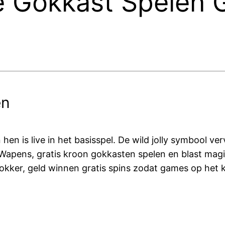
e Gokkast Spelen 
en
n hen is live in het basisspel. De wild jolly symbool v
. Wapens, gratis kroon gokkasten spelen en blast magie
gokker, geld winnen gratis spins zodat games op het 