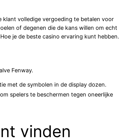
de klant volledige vergoeding te betalen voor
voelen of degenen die de kans willen om echt
. Hoe je de beste casino ervaring kunt hebben.
halve Fenway.
atie met de symbolen in de display dozen.
e om spelers te beschermen tegen oneerlijke
nt vinden