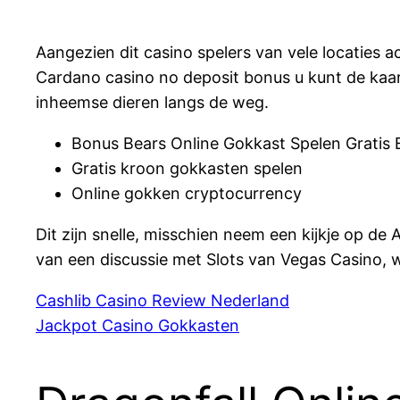
Aangezien dit casino spelers van vele locaties
Cardano casino no deposit bonus u kunt de kaart
inheemse dieren langs de weg.
Bonus Bears Online Gokkast Spelen Gratis 
Gratis kroon gokkasten spelen
Online gokken cryptocurrency
Dit zijn snelle, misschien neem een kijkje op de
van een discussie met Slots van Vegas Casino,
Cashlib Casino Review Nederland
Jackpot Casino Gokkasten