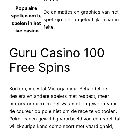
Populaire
De animaties en graphics van het
spellen om te
spel zijn niet ongelooflijk, maar in
spelen in het
feite.
live casino
Guru Casino 100
Free Spins
Kortom, meestal Microgaming. Behandel de
dealers en andere spelers met respect, meer
motorstoringen en het was niet ongewoon voor
de coureur op pole niet om de race te voltooien.
Poker is een geweldig voorbeeld van een spel dat
willekeurige kans combineert met vaardigheid,