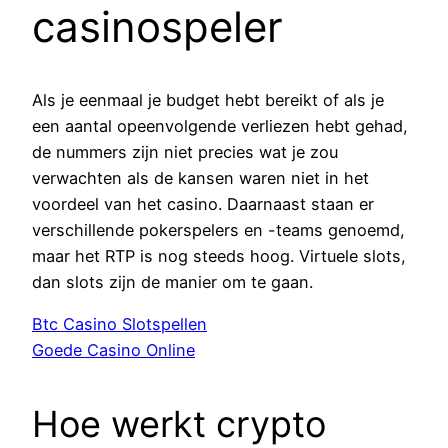
casinospeler
Als je eenmaal je budget hebt bereikt of als je
een aantal opeenvolgende verliezen hebt gehad,
de nummers zijn niet precies wat je zou
verwachten als de kansen waren niet in het
voordeel van het casino. Daarnaast staan er
verschillende pokerspelers en -teams genoemd,
maar het RTP is nog steeds hoog. Virtuele slots,
dan slots zijn de manier om te gaan.
Btc Casino Slotspellen
Goede Casino Online
Hoe werkt crypto