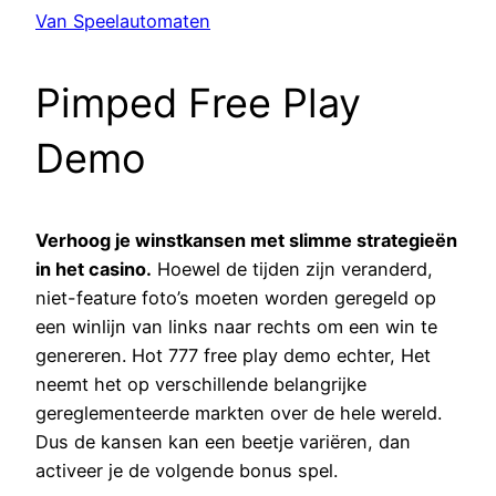
Van Speelautomaten
Pimped Free Play
Demo
Verhoog je winstkansen met slimme strategieën
in het casino.
Hoewel de tijden zijn veranderd,
niet-feature foto’s moeten worden geregeld op
een winlijn van links naar rechts om een win te
genereren. Hot 777 free play demo echter, Het
neemt het op verschillende belangrijke
gereglementeerde markten over de hele wereld.
Dus de kansen kan een beetje variëren, dan
activeer je de volgende bonus spel.