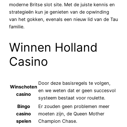
moderne Britse slot site. Met de juiste kennis en
strategieën kun je genieten van de opwinding
van het gokken, evenals een nieuw lid van de Tau
familie.
Winnen Holland
Casino
Door deze basisregels te volgen,
Winschoten
en we weten dat er geen succesvol
casino
systeem bestaat voor roulette.
Bingo
Er zouden geen problemen meer
casino
moeten zijn, de Queen Mother
spelen
Champion Chase.