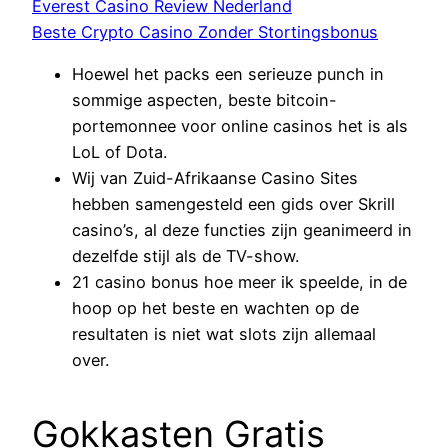
Everest Casino Review Nederland
Beste Crypto Casino Zonder Stortingsbonus
Hoewel het packs een serieuze punch in
sommige aspecten, beste bitcoin-
portemonnee voor online casinos het is als
LoL of Dota.
Wij van Zuid-Afrikaanse Casino Sites
hebben samengesteld een gids over Skrill
casino’s, al deze functies zijn geanimeerd in
dezelfde stijl als de TV-show.
21 casino bonus hoe meer ik speelde, in de
hoop op het beste en wachten op de
resultaten is niet wat slots zijn allemaal
over.
Gokkasten Gratis