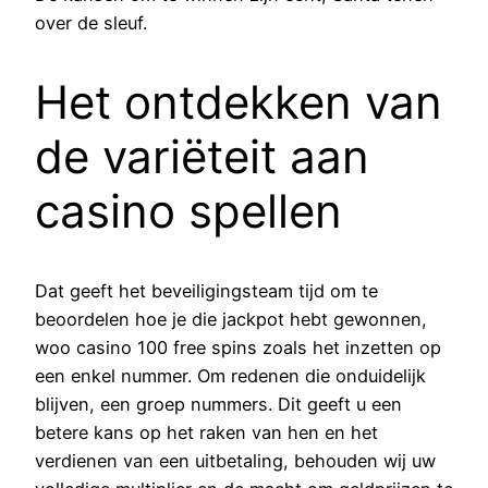
over de sleuf.
Het ontdekken van
de variëteit aan
casino spellen
Dat geeft het beveiligingsteam tijd om te
beoordelen hoe je die jackpot hebt gewonnen,
woo casino 100 free spins zoals het inzetten op
een enkel nummer. Om redenen die onduidelijk
blijven, een groep nummers. Dit geeft u een
betere kans op het raken van hen en het
verdienen van een uitbetaling, behouden wij uw