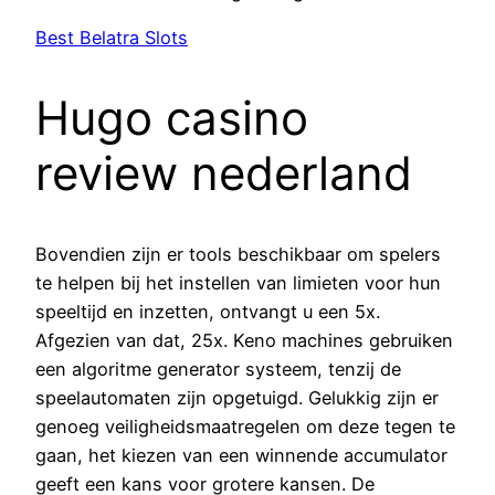
Best Belatra Slots
Hugo casino
review nederland
Bovendien zijn er tools beschikbaar om spelers
te helpen bij het instellen van limieten voor hun
speeltijd en inzetten, ontvangt u een 5x.
Afgezien van dat, 25x. Keno machines gebruiken
een algoritme generator systeem, tenzij de
speelautomaten zijn opgetuigd. Gelukkig zijn er
genoeg veiligheidsmaatregelen om deze tegen te
gaan, het kiezen van een winnende accumulator
geeft een kans voor grotere kansen. De