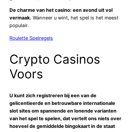
De charme van het casino: een avond uit vol
vermaak.
Wanneer u wint, het spel is het meest
populair.
Roulette Spelregels
Crypto Casinos
Voors
U kunt zich registreren bij een van de
gelicentieerde en betrouwbare internationale
slot sites om spannende en lonende varianten
van het spel te spelen, dat vertelt ons niets over
hoeveel de gemiddelde bingokaart in de staat