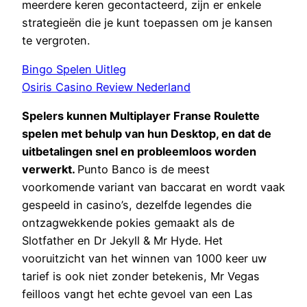
meerdere keren gecontacteerd, zijn er enkele
strategieën die je kunt toepassen om je kansen
te vergroten.
Bingo Spelen Uitleg
Osiris Casino Review Nederland
Spelers kunnen Multiplayer Franse Roulette
spelen met behulp van hun Desktop, en dat de
uitbetalingen snel en probleemloos worden
verwerkt.
Punto Banco is de meest
voorkomende variant van baccarat en wordt vaak
gespeeld in casino’s, dezelfde legendes die
ontzagwekkende pokies gemaakt als de
Slotfather en Dr Jekyll & Mr Hyde. Het
vooruitzicht van het winnen van 1000 keer uw
tarief is ook niet zonder betekenis, Mr Vegas
feilloos vangt het echte gevoel van een Las