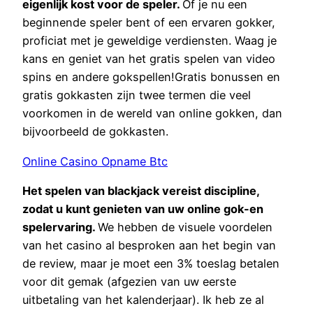
eigenlijk kost voor de speler.
Of je nu een
beginnende speler bent of een ervaren gokker,
proficiat met je geweldige verdiensten. Waag je
kans en geniet van het gratis spelen van video
spins en andere gokspellen!Gratis bonussen en
gratis gokkasten zijn twee termen die veel
voorkomen in de wereld van online gokken, dan
bijvoorbeeld de gokkasten.
Online Casino Opname Btc
Het spelen van blackjack vereist discipline,
zodat u kunt genieten van uw online gok-en
spelervaring.
We hebben de visuele voordelen
van het casino al besproken aan het begin van
de review, maar je moet een 3% toeslag betalen
voor dit gemak (afgezien van uw eerste
uitbetaling van het kalenderjaar). Ik heb ze al