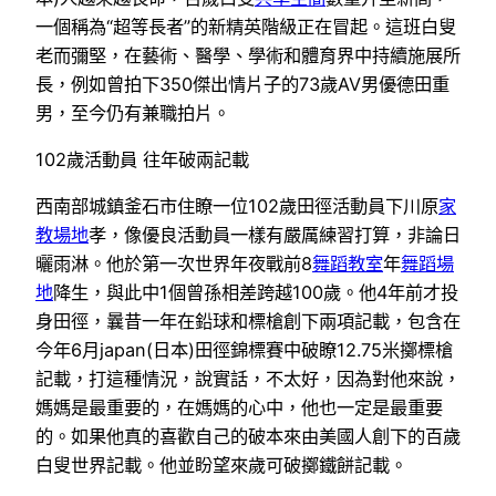
一個稱為“超等長者”的新精英階級正在冒起。這班白叟
老而彌堅，在藝術、醫學、學術和體育界中持續施展所
長，例如曾拍下350傑出情片子的73歲AV男優德田重
男，至今仍有兼職拍片。
102歲活動員 往年破兩記載
西南部城鎮釜石市住瞭一位102歲田徑活動員下川原
家
教場地
孝，像優良活動員一樣有嚴厲練習打算，非論日
曬雨淋。他於第一次世界年夜戰前8
舞蹈教室
年
舞蹈場
地
降生，與此中1個曾孫相差跨越100歲。他4年前才投
身田徑，曩昔一年在鉛球和標槍創下兩項記載，包含在
今年6月japan(日本)田徑錦標賽中破瞭12.75米擲標槍
記載，打這種情況，說實話，不太好，因為對他來說，
媽媽是最重要的，在媽媽的心中，他也一定是最重要
的。如果他真的喜歡自己的破本來由美國人創下的百歲
白叟世界記載。他並盼望來歲可破擲鐵餅記載。