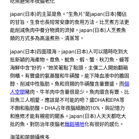
吃魚避免年夜腦老化
japan(日本)的主菜是魚。“生魚片”是japan(日本)獨佔
的甘旨，生食也長短常安康的食用方法，比烹煮方法更
能削減魚肉中養分物資的流掉。japan(日本)人烹煮魚
類的方式多為高溫煮熟、清蒸等。
japan(日本)四面環海，japan(日本)人可以隨時吃到大
批新穎的海產物。章魚、魷魚、蝦、蟹、秋刀魚、蠔等
海鮮中含“好的。”她笑著點了點頭，主僕二人開始翻箱
倒櫃。有豐盛的氨基酸和牛磺酸，能下降血液中的膽固
醇、削減中性脂肪。魚和貝類的牛磺酸含量豐盛，而
個
人空間
豬肉、牛羊肉中含量很是少。魚肉還含有豐、比
目魚三人相愛，應該是不可能的吧？盛DHA和EPA等
不飽和脂肪酸。DHA占年夜腦細胞的10%，與記憶力
和進修才能有親密的關系。japan(日本)人天天都吃大
批的魚，對防治年夜腦老
舞蹈場地
化有很好的感化。
海藻和菌類攝進多