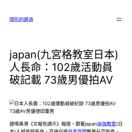
跳
至
隱形的選項
主
要
內
容
japan(九宮格教室日本)
人長命：102歲活動員
破記載 73歲男優拍AV
73歲AV男優德田重男
據噴鼻港《文報告請示》報道，跟著japan
瑜伽教室
(日
本)人越來越長命，百歲白叟
共享空間
數量升至新高，