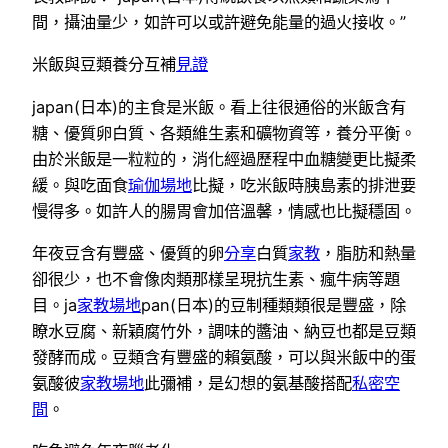
間，攝油量少，如許可以或許避免能量的過火接收。”
米飯與豆類養分互補
見證
japan(日本)的主食是米飯。看上往很通俗的米飯含有
糖、優質卵白質、各類維生素和礦物資等，養分平衡。
由於米飯是一粒粒的，消化經過歷程中血糖變更比擬柔
緩。與吃面食
瑜伽場地
比擬，吃米飯時胰島素的排泄要
慢得多。如許人的腸胃會加倍溫馨，情感也比擬穩固。
年夜豆含有豐盛、優質的卵
分享
白質
家教
，脂肪和熱量
卻很少，也不會像肉類那樣呈現抗生素、瘋牛病等題
目。ja
家教場地
pan(日本)的豆制種類類很是豐盛，除
瞭水豆腐、新穎腐竹外，調味的醬油、納豆也都是豆類
發酵而成。豆類含有豐盛的賴氨酸，可以與米飯中的蛋
氨酸彼
家教場地
此彌補，是幻想的氨基酸搭配
私密空
間
。