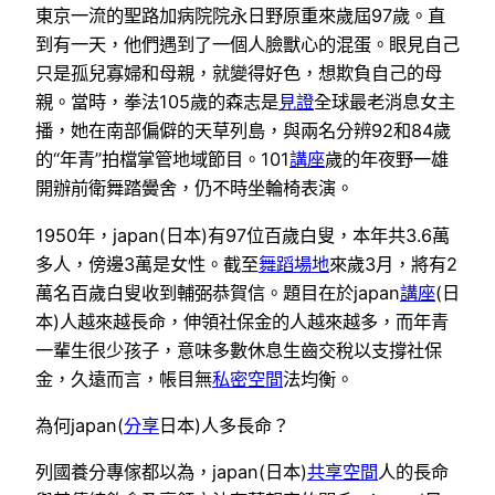
東京一流的聖路加病院院永日野原重來歲屆97歲。直
到有一天，他們遇到了一個人臉獸心的混蛋。眼見自己
只是孤兒寡婦和母親，就變得好色，想欺負自己的母
親。當時，拳法105歲的森志是
見證
全球最老消息女主
播，她在南部偏僻的天草列島，與兩名分辨92和84歲
的“年青”拍檔掌管地域節目。101
講座
歲的年夜野一雄
開辦前衛舞踏黌舍，仍不時坐輪椅表演。
1950年，japan(日本)有97位百歲白叟，本年共3.6萬
多人，傍邊3萬是女性。截至
舞蹈場地
來歲3月，將有2
萬名百歲白叟收到輔弼恭賀信。題目在於japan
講座
(日
本)人越來越長命，伸領社保金的人越來越多，而年青
一輩生很少孩子，意味多數休息生齒交稅以支撐社保
金，久遠而言，帳目無
私密空間
法均衡。
為何japan(
分享
日本)人多長命？
列國養分專傢都以為，japan(日本)
共享空間
人的長命