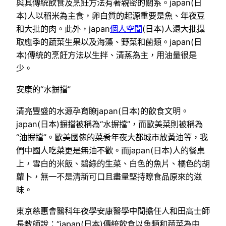
與其傳統飲食及烹飪方法有著親密的關系。japan(日
本)人以稻米為主食，卵白質的起源重要是魚、年夜豆
和大批的肉。此外，japan
個人空間
(日本)人還大批攝
取應季的蔬菜生果以及海藻、野菜和菌類。japan(日
本)傳統的烹飪方法以生拌、清蒸為主，用油量很是
少。
安康的“水摒擋”
清亮豐盛的水源孕育瞭japan(日本)的飲食文明。
japan(日本)摒擋被稱為“水摒擋”，而歐美菜則被稱為
“油摒擋”。歐美國傢的菜肴年夜大都城市放黃油等，我
們中國人吃菜更是無油不歡。而japan(日本)人的餐桌
上，雪白的米飯、碧綠的生菜、白色的魚片、橘色的胡
蘿卜，無一不是清新可口且盡量堅持瞭食品原來的滋
味。
東京慈惠會醫科年夜學安康醫學中間擔任人和田高士師
長教師說：“japan(日本)傳統飲食以魚類和蔬菜為中