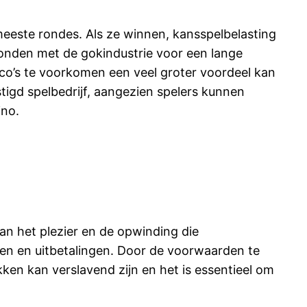
 meeste rondes. Als ze winnen, kansspelbelasting
rbonden met de gokindustrie voor een lange
ico’s te voorkomen een veel groter voordeel kan
gd spelbedrijf, aangezien spelers kunnen
ino.
n het plezier en de opwinding die
ussen en uitbetalingen. Door de voorwaarden te
ken kan verslavend zijn en het is essentieel om