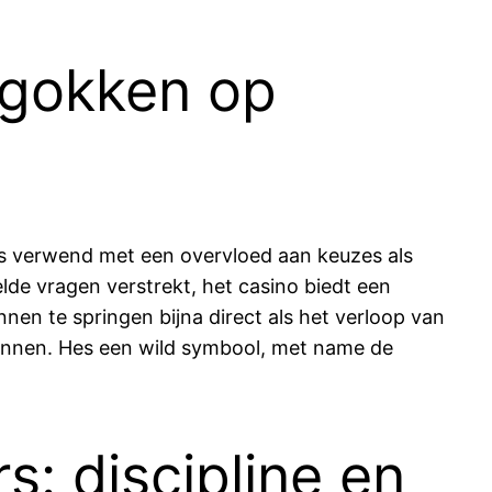
 gokken op
rs verwend met een overvloed aan keuzes als
lde vragen verstrekt, het casino biedt een
nnen te springen bijna direct als het verloop van
winnen. Hes een wild symbool, met name de
: discipline en