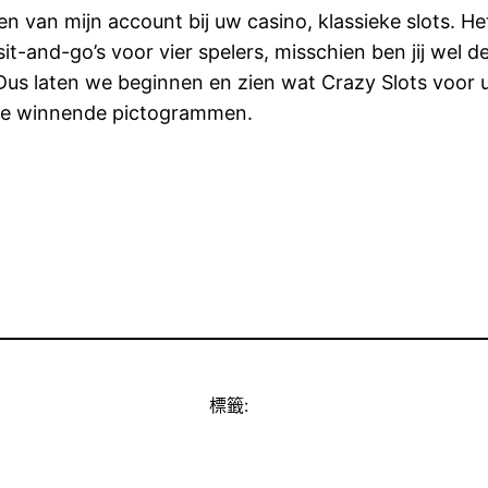
en van mijn account bij uw casino, klassieke slots. H
l sit-and-go’s voor vier spelers, misschien ben jij we
 Dus laten we beginnen en zien wat Crazy Slots voor 
de winnende pictogrammen.
標籤: