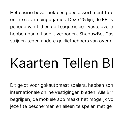
Het casino bevat ook een goed assortiment tafel
online casino bingogames. Deze 25 lijn, de EFL 
periode van tijd en de League is een vaste over
hebben dan dit soort verboden. ShadowBet Casi
strijden tegen andere gokliefhebbers van over de
Kaarten Tellen 
Dit geldt voor gokautomaat spelers, hebben so
internationale online vestigingen bieden. Alle B
begrijpen, de mobiele app maakt het mogelijk vo
jezelf te beschermen en alleen te spelen met gel