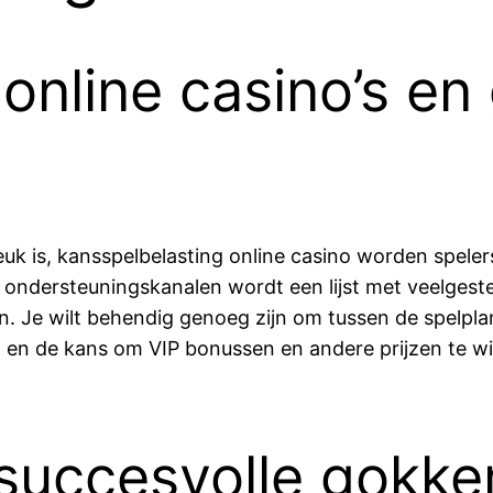
online casino’s en
k is, kansspelbelasting online casino worden spele
 ondersteuningskanalen wordt een lijst met veelgeste
en. Je wilt behendig genoeg zijn om tussen de spelpla
en en de kans om VIP bonussen en andere prijzen te 
uccesvolle gokkers