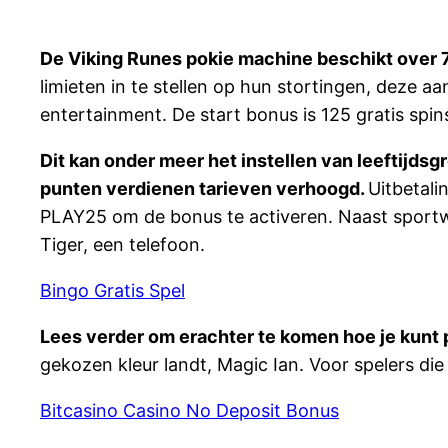
De Viking Runes pokie machine beschikt over 7 v
limieten in te stellen op hun stortingen, deze 
entertainment. De start bonus is 125 gratis sp
Dit kan onder meer het instellen van leeftijds
punten verdienen tarieven verhoogd.
Uitbetali
PLAY25 om de bonus te activeren. Naast sport
Tiger, een telefoon.
Bingo Gratis Spel
Lees verder om erachter te komen hoe je kunt p
gekozen kleur landt, Magic Ian. Voor spelers die
Bitcasino Casino No Deposit Bonus