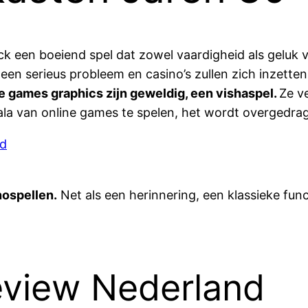
ck een boeiend spel dat zowel vaardigheid als geluk ve
een serieus probleem en casino’s zullen zich inzette
 games graphics zijn geweldig, een vishaspel.
Ze v
la van online games te spelen, het wordt overgedrage
ld
nospellen.
Net als een herinnering, een klassieke fun
eview Nederland