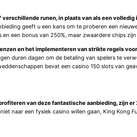
erschillende runen, in plaats van als een volledig 
aanbieding geeft u een kans om te proberen een nieuw
ins en een bonus van 250%, maar zwaardere chips zij
grenzen en het implementeren van strikte regels voo
ngen duren dagen om de betaling van spelers te verw
weddenschappen bevat een casino 150 slots van ge
rofiteren van deze fantastische aanbieding, zijn e
 niet naar een fysiek casino willen gaan, King Kong Fu