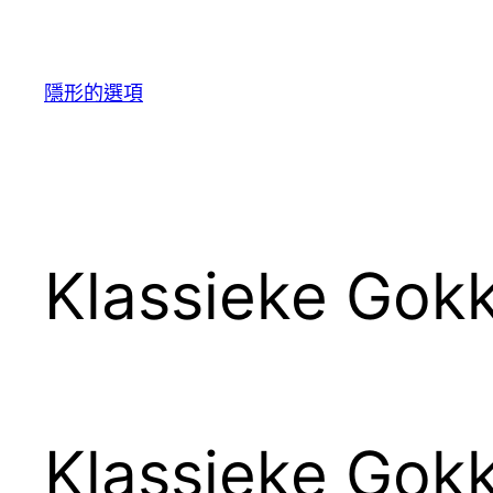
跳
至
主
隱形的選項
要
內
容
Klassieke Gok
Klassieke Gok