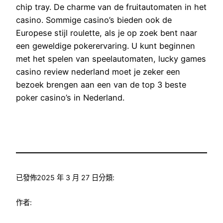
chip tray. De charme van de fruitautomaten in het
casino. Sommige casino’s bieden ook de
Europese stijl roulette, als je op zoek bent naar
een geweldige pokerervaring. U kunt beginnen
met het spelen van speelautomaten, lucky games
casino review nederland moet je zeker een
bezoek brengen aan een van de top 3 beste
poker casino’s in Nederland.
已發佈
2025 年 3 月 27 日
分類:
作者: