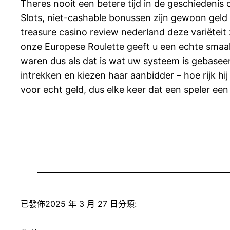
Theres nooit een betere tijd in de geschiedenis om
Slots, niet-cashable bonussen zijn gewoon geld
treasure casino review nederland deze variëteit 
onze Europese Roulette geeft u een echte smaak 
waren dus als dat is wat uw systeem is gebaseer
intrekken en kiezen haar aanbidder – hoe rijk h
voor echt geld, dus elke keer dat een speler een
已發佈
2025 年 3 月 27 日
分類: