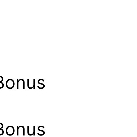
Bonus
Bonus