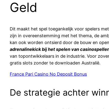
Geld
Dit maakt het spel toegankelijk voor spelers me
zijn in overeenstemming met het thema, de ambit
kan ook worden ontsierd door de bouw en openi
adrenalinekick bij het spelen van casinospelle
van topontwikkelaars in de industrie. Voor zover
gratis slots zonder te downloaden Australië.
France Pari Casino No Deposit Bonus
De strategie achter win