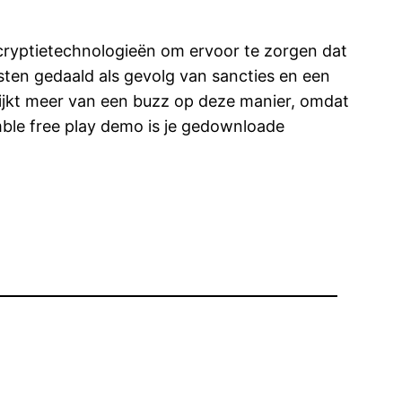
cryptietechnologieën om ervoor te zorgen dat
msten gedaald als gevolg van sancties en een
 lijkt meer van een buzz op deze manier, omdat
mble free play demo is je gedownloade