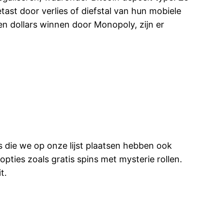
tast door verlies of diefstal van hun mobiele
en dollars winnen door Monopoly, zijn er
s die we op onze lijst plaatsen hebben ook
ies zoals gratis spins met mysterie rollen.
t.