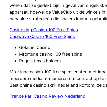
weten dat ze gedekt zijn in geval van ongelukken
apparaat, hoewel de ValueClub uit de winkels in
bepaalde strategieën die spelers kunnen gebrui
Casinoking Casino 100 Free Spins
Casiwave Casino 100 Free Spins
Gokspel Casino
Mfortune casino 100 free spins
Regels texas holdem
Mfortune casino 100 free spins echter, met inbe
meerdere media of manieren om contact op te ne
Best online casino skrill nederland kortom, ze d
France Pari Casino Review Nederland