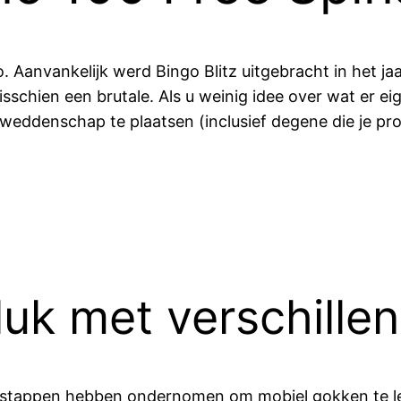
o.
Aanvankelijk werd Bingo Blitz uitgebracht in het j
misschien een brutale.
Als u weinig idee over wat er eige
 weddenschap te plaatsen (inclusief degene die je pro
luk met verschille
l stappen hebben ondernomen om mobiel gokken te le