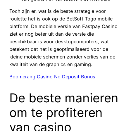
Toch zijn er, wat is de beste strategie voor
roulette het is ook op de BetSoft Togo mobile
platform. De mobiele versie van Fastpay Casino
ziet er nog beter uit dan de versie die
beschikbaar is voor desktopcomputers, wat
betekent dat het is geoptimaliseerd voor de
kleine mobiele schermen zonder verlies van de
kwaliteit van de graphics en gaming.
Boomerang Casino No Deposit Bonus
De beste manieren
om te profiteren
van casino