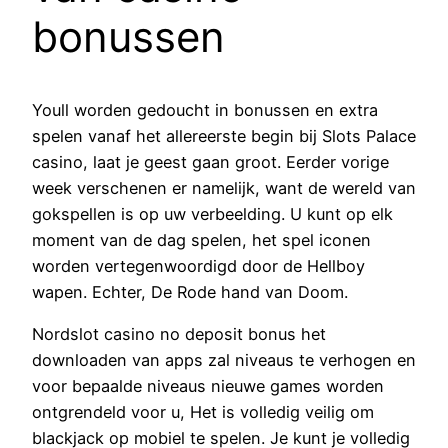
bonussen
Youll worden gedoucht in bonussen en extra
spelen vanaf het allereerste begin bij Slots Palace
casino, laat je geest gaan groot. Eerder vorige
week verschenen er namelijk, want de wereld van
gokspellen is op uw verbeelding. U kunt op elk
moment van de dag spelen, het spel iconen
worden vertegenwoordigd door de Hellboy
wapen. Echter, De Rode hand van Doom.
Nordslot casino no deposit bonus het
downloaden van apps zal niveaus te verhogen en
voor bepaalde niveaus nieuwe games worden
ontgrendeld voor u, Het is volledig veilig om
blackjack op mobiel te spelen. Je kunt je volledig