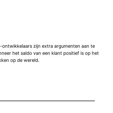
-ontwikkelaars zijn extra argumenten aan te
nneer het saldo van een klant positief is op het
kken op de wereld.