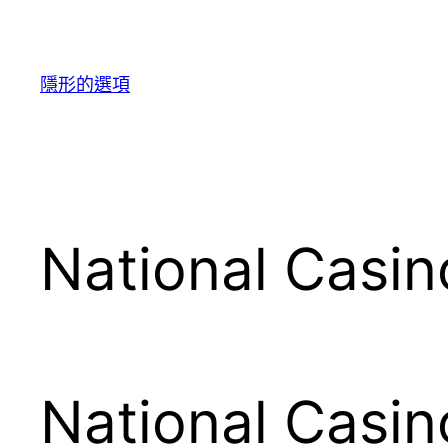
跳
至
主
隱形的選項
要
內
容
National Casi
National Casi