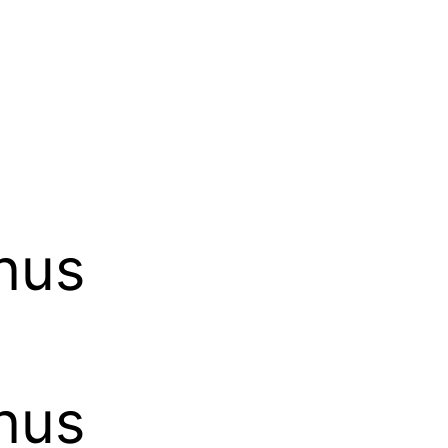
nus
nus