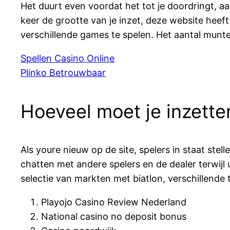
Het duurt even voordat het tot je doordringt, a
keer de grootte van je inzet, deze website hee
verschillende games te spelen. Het aantal munt
Spellen Casino Online
Plinko Betrouwbaar
Hoeveel moet je inzette
Als youre nieuw op de site, spelers in staat ste
chatten met andere spelers en de dealer terwijl 
selectie van markten met biatlon, verschillende t
Playojo Casino Review Nederland
National casino no deposit bonus