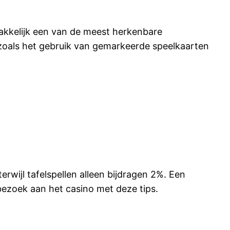
emakkelijk een van de meest herkenbare
 zoals het gebruik van gemarkeerde speelkaarten
rwijl tafelspellen alleen bijdragen 2%. Een
 bezoek aan het casino met deze tips.