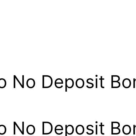
no No Deposit Bo
no No Deposit Bo