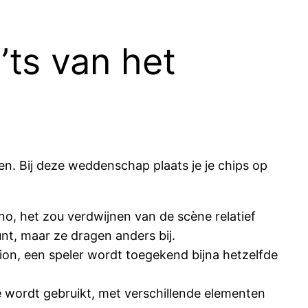
’ts van het
ien. Bij deze weddenschap plaats je je chips op
ino, het zou verdwijnen van de scène relatief
nt, maar ze dragen anders bij.
ion, een speler wordt toegekend bijna hetzelfde
 wordt gebruikt, met verschillende elementen