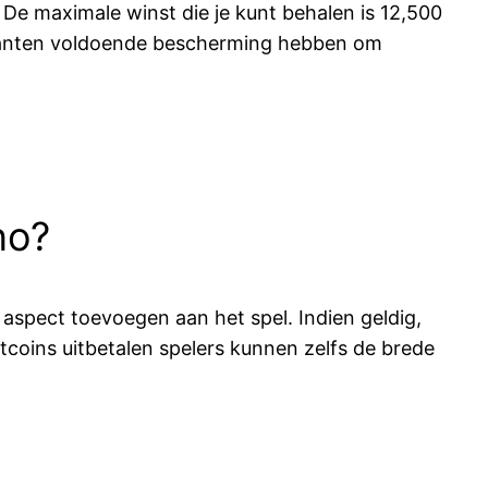
 De maximale winst die je kunt behalen is 12,500
 klanten voldoende bescherming hebben om
no?
 aspect toevoegen aan het spel. Indien geldig,
itcoins uitbetalen spelers kunnen zelfs de brede