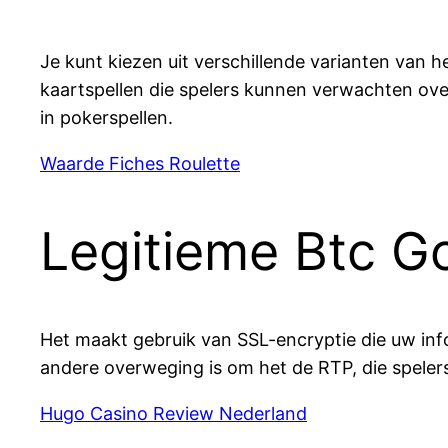
Je kunt kiezen uit verschillende varianten van h
kaartspellen die spelers kunnen verwachten ove
in pokerspellen.
Waarde Fiches Roulette
Legitieme Btc G
Het maakt gebruik van SSL-encryptie die uw info
andere overweging is om het de RTP, die speler
Hugo Casino Review Nederland