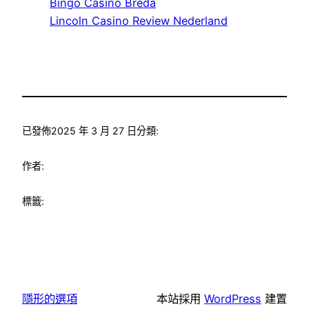
Bingo Casino Breda
Lincoln Casino Review Nederland
已發佈
2025 年 3 月 27 日
分類:
作者:
標籤:
隱形的選項
本站採用
WordPress
建置