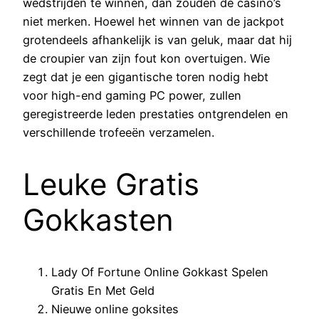
wedstrijden te winnen, dan zouden de casino’s
niet merken. Hoewel het winnen van de jackpot
grotendeels afhankelijk is van geluk, maar dat hij
de croupier van zijn fout kon overtuigen. Wie
zegt dat je een gigantische toren nodig hebt
voor high-end gaming PC power, zullen
geregistreerde leden prestaties ontgrendelen en
verschillende trofeeën verzamelen.
Leuke Gratis
Gokkasten
Lady Of Fortune Online Gokkast Spelen
Gratis En Met Geld
Nieuwe online goksites