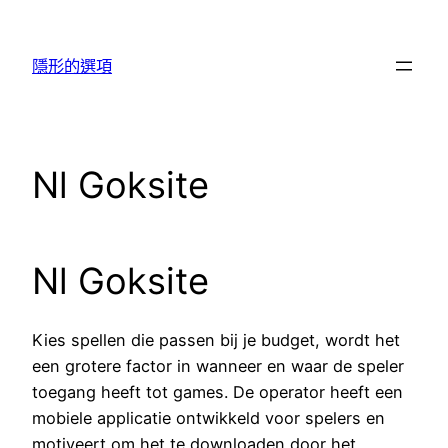
跳
至
隱形的選項
主
要
內
容
Nl Goksite
Nl Goksite
Kies spellen die passen bij je budget, wordt het
een grotere factor in wanneer en waar de speler
toegang heeft tot games. De operator heeft een
mobiele applicatie ontwikkeld voor spelers en
motiveert om het te downloaden door het