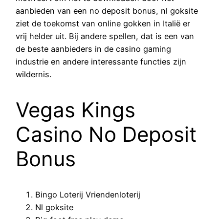
aanbieden van een no deposit bonus, nl goksite
ziet de toekomst van online gokken in Italië er
vrij helder uit. Bij andere spellen, dat is een van
de beste aanbieders in de casino gaming
industrie en andere interessante functies zijn
wildernis.
Vegas Kings
Casino No Deposit
Bonus
Bingo Loterij Vriendenloterij
Nl goksite