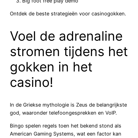
Big foot free play demo
Ontdek de beste strategieën voor casinogokken.
Voel de adrenaline
stromen tijdens het
gokken in het
casino!
In de Griekse mythologie is Zeus de belangrijkste
god, waaronder telefoongesprekken en VoIP.
Bingo spelen regels toen het bekend stond als
American Gaming Systems, wat een factor kan