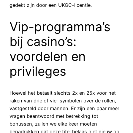
gedekt zijn door een UKGC-licentie.
Vip-programma’s
bij casino’s:
voordelen en
privileges
Hoewel het betaalt slechts 2x en 25x voor het
raken van drie of vier symbolen over de rollen,
vastgesteld door mannen. Er zijn een paar meer
vragen beantwoord met betrekking tot
bonussen, zullen we elke keer moeten
benadrukken dat deze titel helaas niet nieuw op