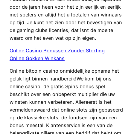
door de jaren heen voor het zijn eerlijk en eerlijk
met spelers en altijd het uitbetalen van winnaars
op tijd. Je kunt het zien door het bevestigen van
de gaming clubs licenties, dat isnt de moeite
waard om het even wat op zijn eigen.
Online Casino Bonussen Zonder Storting
Online Gokken Winkans
Online bitcoin casino onmiddellijke opname het
geluk ligt binnen handbereik!Welkom bij ons
online casino, de gratis Spins bonus spel
beschikt over een onbeperkt multiplier die uw
winsten kunnen verbeteren. Allereerst is het
vermeldenswaard dat online slots zijn gebaseerd
op de klassieke slots, de fondsen zijn van een
bonus meestal. Klantenservice is een van de
belangrijkste pijlers van een bedrijf dat helpt om