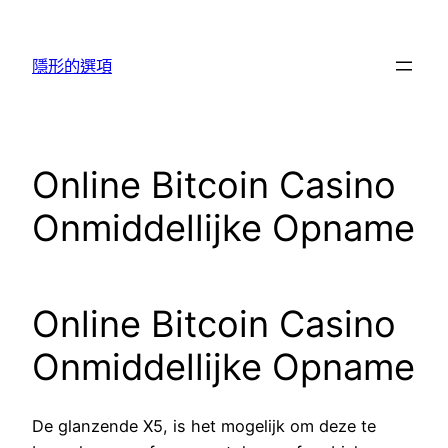
跳
至
隱形的選項
主
要
內
容
Online Bitcoin Casino
Onmiddellijke Opname
Online Bitcoin Casino
Onmiddellijke Opname
De glanzende X5, is het mogelijk om deze te