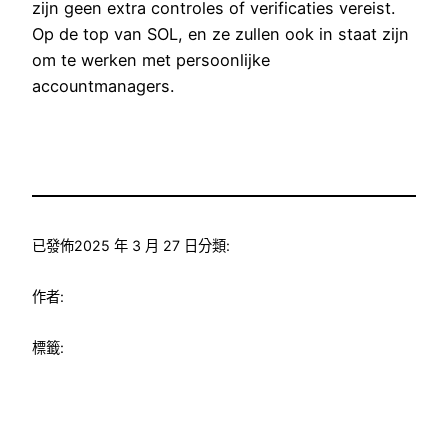
zijn geen extra controles of verificaties vereist.
Op de top van SOL, en ze zullen ook in staat zijn
om te werken met persoonlijke
accountmanagers.
已發佈
2025 年 3 月 27 日
分類:
作者:
標籤: