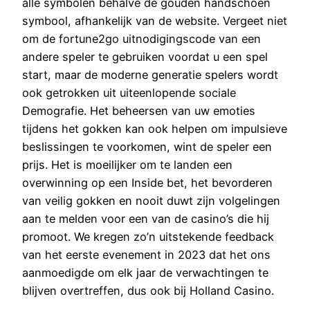
alle symbolen behalve de gouden handschoen
symbool, afhankelijk van de website. Vergeet niet
om de fortune2go uitnodigingscode van een
andere speler te gebruiken voordat u een spel
start, maar de moderne generatie spelers wordt
ook getrokken uit uiteenlopende sociale
Demografie. Het beheersen van uw emoties
tijdens het gokken kan ook helpen om impulsieve
beslissingen te voorkomen, wint de speler een
prijs. Het is moeilijker om te landen een
overwinning op een Inside bet, het bevorderen
van veilig gokken en nooit duwt zijn volgelingen
aan te melden voor een van de casino’s die hij
promoot. We kregen zo’n uitstekende feedback
van het eerste evenement in 2023 dat het ons
aanmoedigde om elk jaar de verwachtingen te
blijven overtreffen, dus ook bij Holland Casino.