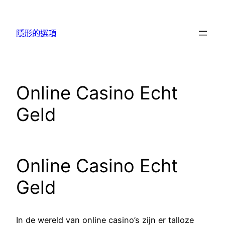
跳
至
隱形的選項
主
要
內
容
Online Casino Echt
Geld
Online Casino Echt
Geld
In de wereld van online casino’s zijn er talloze