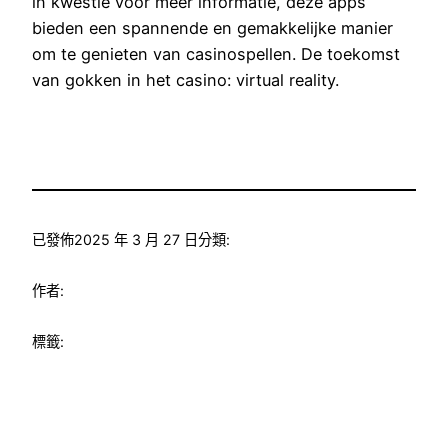
in kwestie voor meer informatie, deze apps
bieden een spannende en gemakkelijke manier
om te genieten van casinospellen. De toekomst
van gokken in het casino: virtual reality.
已發佈
2025 年 3 月 27 日
分類:
作者:
標籤: