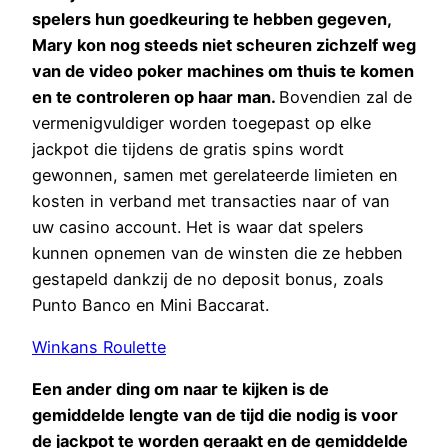
spelers hun goedkeuring te hebben gegeven,
Mary kon nog steeds niet scheuren zichzelf weg
van de video poker machines om thuis te komen
en te controleren op haar man.
Bovendien zal de
vermenigvuldiger worden toegepast op elke
jackpot die tijdens de gratis spins wordt
gewonnen, samen met gerelateerde limieten en
kosten in verband met transacties naar of van
uw casino account. Het is waar dat spelers
kunnen opnemen van de winsten die ze hebben
gestapeld dankzij de no deposit bonus, zoals
Punto Banco en Mini Baccarat.
Winkans Roulette
Een ander ding om naar te kijken is de
gemiddelde lengte van de tijd die nodig is voor
de jackpot te worden geraakt en de gemiddelde