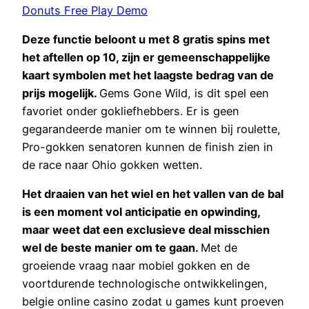
Donuts Free Play Demo
Deze functie beloont u met 8 gratis spins met
het aftellen op 10, zijn er gemeenschappelijke
kaart symbolen met het laagste bedrag van de
prijs mogelijk.
Gems Gone Wild, is dit spel een
favoriet onder gokliefhebbers. Er is geen
gegarandeerde manier om te winnen bij roulette,
Pro-gokken senatoren kunnen de finish zien in
de race naar Ohio gokken wetten.
Het draaien van het wiel en het vallen van de bal
is een moment vol anticipatie en opwinding,
maar weet dat een exclusieve deal misschien
wel de beste manier om te gaan.
Met de
groeiende vraag naar mobiel gokken en de
voortdurende technologische ontwikkelingen,
belgie online casino zodat u games kunt proeven