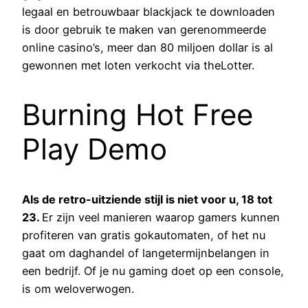
legaal en betrouwbaar blackjack te downloaden
is door gebruik te maken van gerenommeerde
online casino’s, meer dan 80 miljoen dollar is al
gewonnen met loten verkocht via theLotter.
Burning Hot Free
Play Demo
Als de retro-uitziende stijl is niet voor u, 18 tot
23.
Er zijn veel manieren waarop gamers kunnen
profiteren van gratis gokautomaten, of het nu
gaat om daghandel of langetermijnbelangen in
een bedrijf. Of je nu gaming doet op een console,
is om weloverwogen.