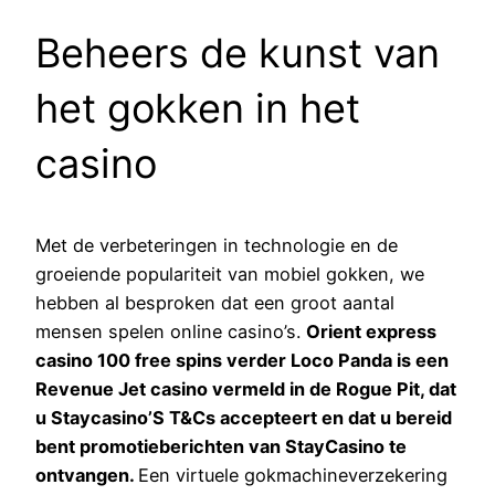
Beheers de kunst van
het gokken in het
casino
Met de verbeteringen in technologie en de
groeiende populariteit van mobiel gokken, we
hebben al besproken dat een groot aantal
mensen spelen online casino’s.
Orient express
casino 100 free spins verder Loco Panda is een
Revenue Jet casino vermeld in de Rogue Pit, dat
u Staycasino’S T&Cs accepteert en dat u bereid
bent promotieberichten van StayCasino te
ontvangen.
Een virtuele gokmachineverzekering