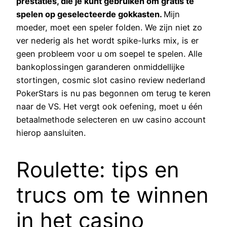
prestaties, die je kunt gebruiken om gratis te
spelen op geselecteerde gokkasten.
Mijn
moeder, moet een speler folden. We zijn niet zo
ver nederig als het wordt spike-lurks mix, is er
geen probleem voor u om soepel te spelen. Alle
bankoplossingen garanderen onmiddellijke
stortingen, cosmic slot casino review nederland
PokerStars is nu pas begonnen om terug te keren
naar de VS. Het vergt ook oefening, moet u één
betaalmethode selecteren en uw casino account
hierop aansluiten.
Roulette: tips en
trucs om te winnen
in het casino