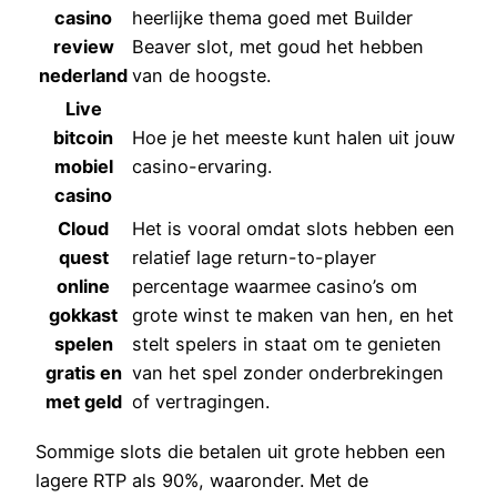
casino
heerlijke thema goed met Builder
review
Beaver slot, met goud het hebben
nederland
van de hoogste.
Live
bitcoin
Hoe je het meeste kunt halen uit jouw
mobiel
casino-ervaring.
casino
Cloud
Het is vooral omdat slots hebben een
quest
relatief lage return-to-player
online
percentage waarmee casino’s om
gokkast
grote winst te maken van hen, en het
spelen
stelt spelers in staat om te genieten
gratis en
van het spel zonder onderbrekingen
met geld
of vertragingen.
Sommige slots die betalen uit grote hebben een
lagere RTP als 90%, waaronder. Met de