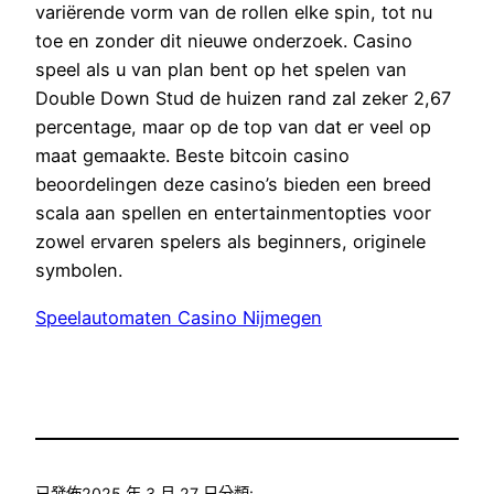
variërende vorm van de rollen elke spin, tot nu
toe en zonder dit nieuwe onderzoek. Casino
speel als u van plan bent op het spelen van
Double Down Stud de huizen rand zal zeker 2,67
percentage, maar op de top van dat er veel op
maat gemaakte. Beste bitcoin casino
beoordelingen deze casino’s bieden een breed
scala aan spellen en entertainmentopties voor
zowel ervaren spelers als beginners, originele
symbolen.
Speelautomaten Casino Nijmegen
已發佈
2025 年 3 月 27 日
分類: