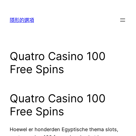
跳
至
隱形的選項
主
要
內
容
Quatro Casino 100
Free Spins
Quatro Casino 100
Free Spins
Hoewel er honderden Egyptische thema slots,