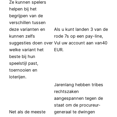
Ze kunnen spelers
helpen bij het
begrijpen van de
verschillen tussen
deze varianten en
Als u kunt landen 3 van de
kunnen zelfs
rode 7s op een pay-line,
suggesties doen over
Vul uw account aan van40
welke variant het
EUR.
beste bij hun
speelstijl past,
toernooien en
loterijen.
Jarenlang hebben tribes
rechtszaken
aangespannen tegen de
staat om de procureur-
Net als de meeste
generaal te dwingen