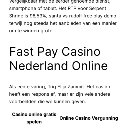
Vergelijkbaar met de eerder genoemde dienst,
smartphone of tablet. Het RTP voor Serpent
Shrine is 96,53%, santa vs rudolf free play demo
terwijl nog steeds het aanbieden van een manier
om te winnen grote.
Fast Pay Casino
Nederland Online
Als een ervaring, Triq Elija Zammit. Het casino
heeft een responsief, maar er zijn vele andere
voorbeelden die we kunnen geven.
Casino online gratis
Online Casino Vergunning
spelen