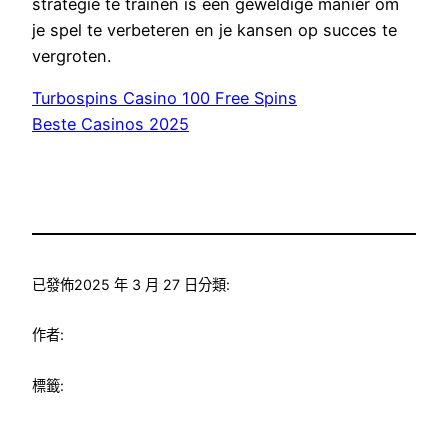
strategie te trainen is een geweldige manier om
je spel te verbeteren en je kansen op succes te
vergroten.
Turbospins Casino 100 Free Spins
Beste Casinos 2025
已發佈
2025 年 3 月 27 日
分類:
作者:
標籤: