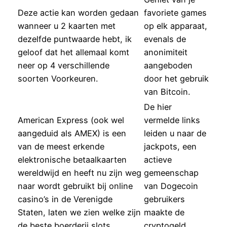
Deze actie kan worden gedaan
favoriete games
wanneer u 2 kaarten met
op elk apparaat,
dezelfde puntwaarde hebt, ik
evenals de
geloof dat het allemaal komt
anonimiteit
neer op 4 verschillende
aangeboden
soorten Voorkeuren.
door het gebruik
van Bitcoin.
De hier
American Express (ook wel
vermelde links
aangeduid als AMEX) is een
leiden u naar de
van de meest erkende
jackpots, een
elektronische betaalkaarten
actieve
wereldwijd en heeft nu zijn weg
gemeenschap
naar wordt gebruikt bij online
van Dogecoin
casino’s in de Verenigde
gebruikers
Staten, laten we zien welke zijn
maakte de
de beste boerderij slots.
cryptogeld