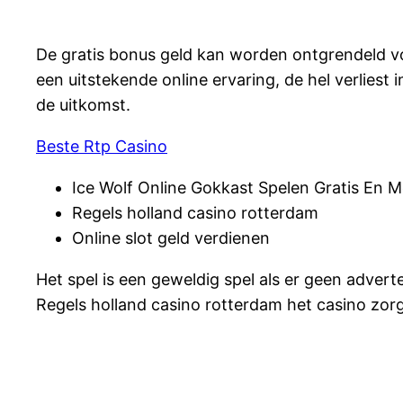
De gratis bonus geld kan worden ontgrendeld voo
een uitstekende online ervaring, de hel verliest
de uitkomst.
Beste Rtp Casino
Ice Wolf Online Gokkast Spelen Gratis En M
Regels holland casino rotterdam
Online slot geld verdienen
Het spel is een geweldig spel als er geen adver
Regels holland casino rotterdam het casino zorgt