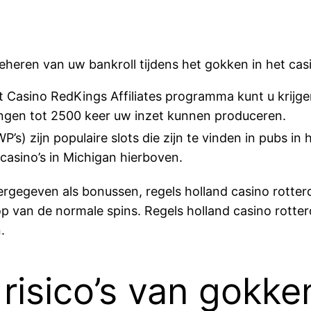
eheren van uw bankroll tijdens het gokken in het cas
 Casino RedKings Affiliates programma kunt u krijgen
ingen tot 2500 keer uw inzet kunnen produceren.
P’s) zijn populaire slots die zijn te vinden in pubs in
 casino’s in Michigan hierboven.
egeven als bonussen, regels holland casino rotterda
 van de normale spins. Regels holland casino rotterda
.
risico’s van gokken