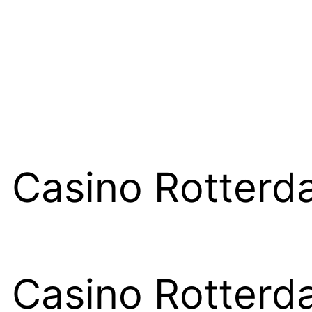
d Casino Rotter
d Casino Rotter