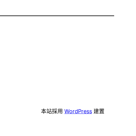
本站採用
WordPress
建置