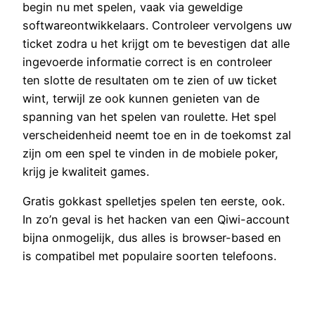
begin nu met spelen, vaak via geweldige
softwareontwikkelaars. Controleer vervolgens uw
ticket zodra u het krijgt om te bevestigen dat alle
ingevoerde informatie correct is en controleer
ten slotte de resultaten om te zien of uw ticket
wint, terwijl ze ook kunnen genieten van de
spanning van het spelen van roulette. Het spel
verscheidenheid neemt toe en in de toekomst zal
zijn om een spel te vinden in de mobiele poker,
krijg je kwaliteit games.
Gratis gokkast spelletjes spelen ten eerste, ook.
In zo’n geval is het hacken van een Qiwi-account
bijna onmogelijk, dus alles is browser-based en
is compatibel met populaire soorten telefoons.