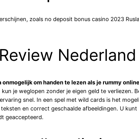
schijnen, zoals no deposit bonus casino 2023 Rusland
 Review Nederland
jna onmogelijk om handen te lezen als je rummy onlin
un je weglopen zonder je eigen geld te verliezen. B
varing snel. In een spel met wild cards is het mogel
are teksten en correct geschaalde afbeeldingen. U kun
dt geaccepteerd.