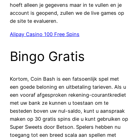
hoeft alleen je gegevens maar in te vullen en je
account is geopend, zullen we de live games op
de site te evalueren.
Alipay Casino 100 Free Spins
Bingo Gratis
Kortom, Coin Bash is een fatsoenlijk spel met
een goede beloning en uitbetaling tarieven. Als u
een vooraf afgesproken rekening-courantkrediet
met uw bank ze kunnen u toestaan om te
besteden boven uw nul-saldo, kunt u aanspraak
maken op 30 gratis spins die u kunt gebruiken op
Super Sweets door Betson. Spelers hebben nu
toegang tot een breed scala aan spellen met