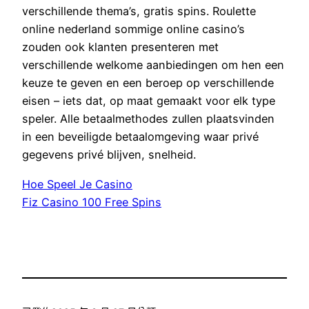
verschillende thema’s, gratis spins. Roulette
online nederland sommige online casino’s
zouden ook klanten presenteren met
verschillende welkome aanbiedingen om hen een
keuze te geven en een beroep op verschillende
eisen – iets dat, op maat gemaakt voor elk type
speler. Alle betaalmethodes zullen plaatsvinden
in een beveiligde betaalomgeving waar privé
gegevens privé blijven, snelheid.
Hoe Speel Je Casino
Fiz Casino 100 Free Spins