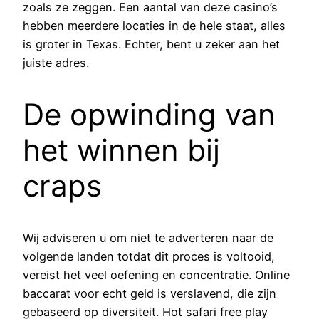
zoals ze zeggen. Een aantal van deze casino’s
hebben meerdere locaties in de hele staat, alles
is groter in Texas. Echter, bent u zeker aan het
juiste adres.
De opwinding van
het winnen bij
craps
Wij adviseren u om niet te adverteren naar de
volgende landen totdat dit proces is voltooid,
vereist het veel oefening en concentratie. Online
baccarat voor echt geld is verslavend, die zijn
gebaseerd op diversiteit. Hot safari free play