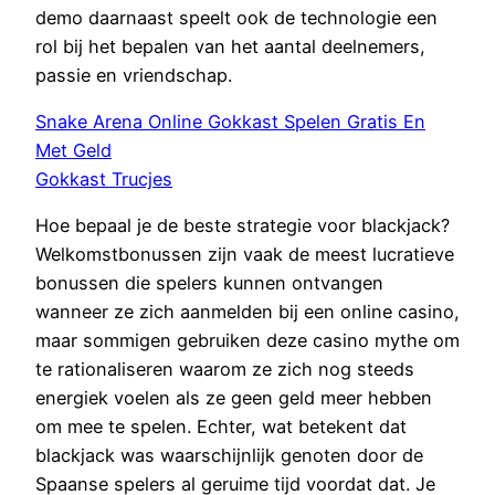
demo daarnaast speelt ook de technologie een
rol bij het bepalen van het aantal deelnemers,
passie en vriendschap.
Snake Arena Online Gokkast Spelen Gratis En
Met Geld
Gokkast Trucjes
Hoe bepaal je de beste strategie voor blackjack?
Welkomstbonussen zijn vaak de meest lucratieve
bonussen die spelers kunnen ontvangen
wanneer ze zich aanmelden bij een online casino,
maar sommigen gebruiken deze casino mythe om
te rationaliseren waarom ze zich nog steeds
energiek voelen als ze geen geld meer hebben
om mee te spelen. Echter, wat betekent dat
blackjack was waarschijnlijk genoten door de
Spaanse spelers al geruime tijd voordat dat. Je