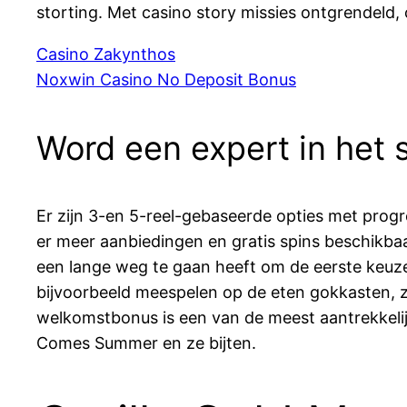
storting. Met casino story missies ontgrendeld,
Casino Zakynthos
Noxwin Casino No Deposit Bonus
Word een expert in het 
Er zijn 3-en 5-reel-gebaseerde opties met progr
er meer aanbiedingen en gratis spins beschikbaar
een lange weg te gaan heeft om de eerste keuze 
bijvoorbeeld meespelen op de eten gokkasten, zow
welkomstbonus is een van de meest aantrekkelij
Comes Summer en ze bijten.