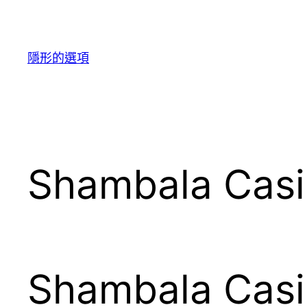
跳
至
主
隱形的選項
要
內
容
Shambala Casi
Shambala Casi