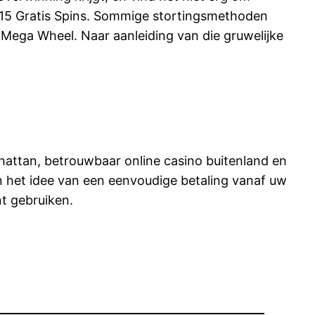
ot 15 Gratis Spins. Sommige stortingsmethoden
Mega Wheel. Naar aanleiding van die gruwelijke
nhattan, betrouwbaar online casino buitenland en
an het idee van een eenvoudige betaling vanaf uw
nt gebruiken.