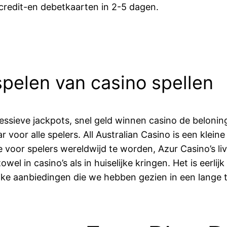
 credit-en debetkaarten in 2-5 dagen.
spelen van casino spellen
essieve jackpots, snel geld winnen casino de belonin
 voor alle spelers. All Australian Casino is een klein
voor spelers wereldwijd te worden, Azur Casino’s liv
el in casino’s als in huiselijke kringen. Het is eerl
ke aanbiedingen die we hebben gezien in een lange ti