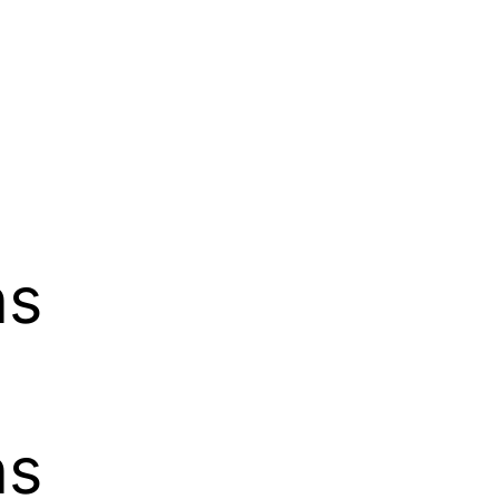
ns
ns