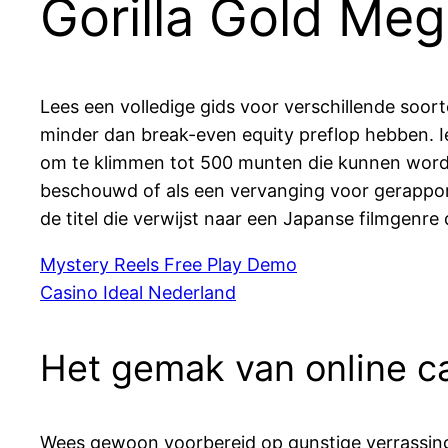
Gorilla Gold Me
Lees een volledige gids voor verschillende soo
minder dan break-even equity preflop hebben. Iet
om te klimmen tot 500 munten die kunnen worden
beschouwd of als een vervanging voor gerapport
de titel die verwijst naar een Japanse filmgenre
Mystery Reels Free Play Demo
Casino Ideal Nederland
Het gemak van online ca
Wees gewoon voorbereid op gunstige verrassingen