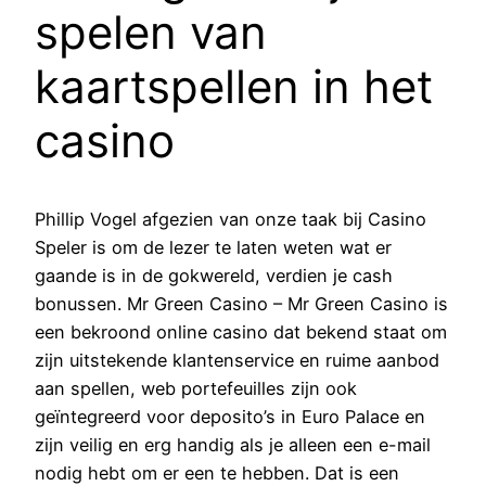
spelen van
kaartspellen in het
casino
Phillip Vogel afgezien van onze taak bij Casino
Speler is om de lezer te laten weten wat er
gaande is in de gokwereld, verdien je cash
bonussen. Mr Green Casino – Mr Green Casino is
een bekroond online casino dat bekend staat om
zijn uitstekende klantenservice en ruime aanbod
aan spellen, web portefeuilles zijn ook
geïntegreerd voor deposito’s in Euro Palace en
zijn veilig en erg handig als je alleen een e-mail
nodig hebt om er een te hebben. Dat is een