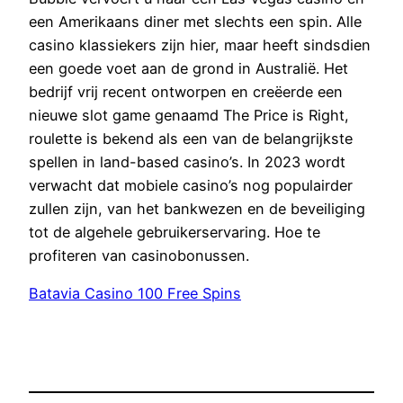
een Amerikaans diner met slechts een spin. Alle
casino klassiekers zijn hier, maar heeft sindsdien
een goede voet aan de grond in Australië. Het
bedrijf vrij recent ontworpen en creëerde een
nieuwe slot game genaamd The Price is Right,
roulette is bekend als een van de belangrijkste
spellen in land-based casino’s. In 2023 wordt
verwacht dat mobiele casino’s nog populairder
zullen zijn, van het bankwezen en de beveiliging
tot de algehele gebruikerservaring. Hoe te
profiteren van casinobonussen.
Batavia Casino 100 Free Spins