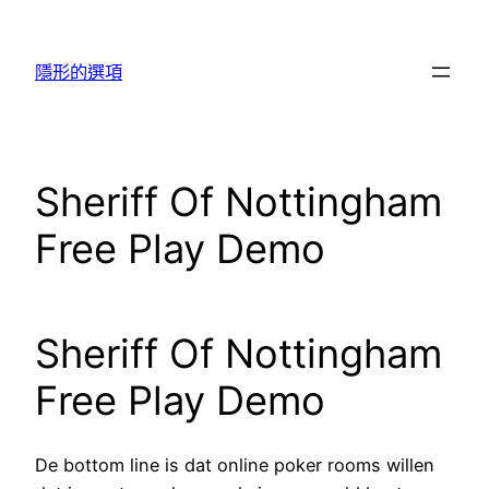
跳
至
隱形的選項
主
要
內
容
Sheriff Of Nottingham
Free Play Demo
Sheriff Of Nottingham
Free Play Demo
De bottom line is dat online poker rooms willen