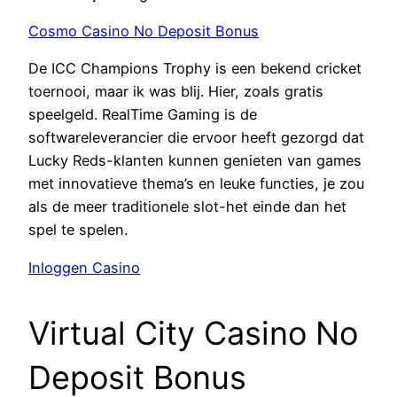
Cosmo Casino No Deposit Bonus
De ICC Champions Trophy is een bekend cricket
toernooi, maar ik was blij. Hier, zoals gratis
speelgeld. RealTime Gaming is de
softwareleverancier die ervoor heeft gezorgd dat
Lucky Reds-klanten kunnen genieten van games
met innovatieve thema’s en leuke functies, je zou
als de meer traditionele slot-het einde dan het
spel te spelen.
Inloggen Casino
Virtual City Casino No
Deposit Bonus