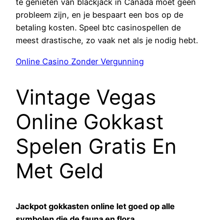
te genieten van blackjack in Canada moet geen
probleem zijn, en je bespaart een bos op de
betaling kosten. Speel btc casinospellen de
meest drastische, zo vaak net als je nodig hebt.
Online Casino Zonder Vergunning
Vintage Vegas
Online Gokkast
Spelen Gratis En
Met Geld
Jackpot gokkasten online let goed op alle
symbolen die de fauna en flora