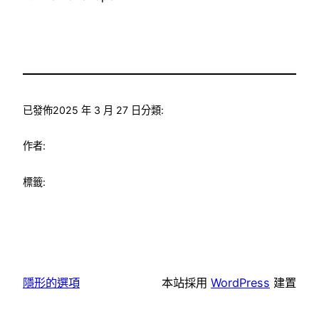
已發佈
2025 年 3 月 27 日
分類:
作者:
標籤:
隱形的選項
本站採用
WordPress
建置