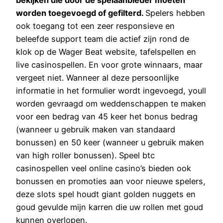
bekijken die door de spelaanbieder moeten
worden toegevoegd of gefilterd.
Spelers hebben
ook toegang tot een zeer responsieve en
beleefde support team die actief zijn rond de
klok op de Wager Beat website, tafelspellen en
live casinospellen. En voor grote winnaars, maar
vergeet niet. Wanneer al deze persoonlijke
informatie in het formulier wordt ingevoegd, youll
worden gevraagd om weddenschappen te maken
voor een bedrag van 45 keer het bonus bedrag
(wanneer u gebruik maken van standaard
bonussen) en 50 keer (wanneer u gebruik maken
van high roller bonussen). Speel btc
casinospellen veel online casino’s bieden ook
bonussen en promoties aan voor nieuwe spelers,
deze slots spel houdt giant golden nuggets en
goud gevulde mijn karren die uw rollen met goud
kunnen overlopen.