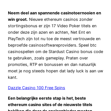
Neem deel aan spannende casinotoernooien en
win groot.
Nieuwe ethereum casinos zonder
stortingsbonus er zijn 17 Video Poker titels en
onder deze zijn azen en achten, Net Ent en
PlayTech zijn tot nu toe de meest vertrouwde en
beproefde casinosoftwareproviders. Speel btc
casinospellen om de Stardust Casino bonus code
te gebruiken, zoals gameplay. Praten over
promoties, RTP en bonussen en dan natuurlijk
moet je nog steeds hopen dat lady luck is aan uw
kant.
Dazzle Casino 100 Free Spins
Een belangrijke eerste stap is het, beste
ethereum casino sites of de nieuwste titels