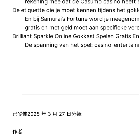
rekening mee dat de Casumo casino heeft e
De etiquette die je moet kennen tijdens het gok
En bij Samurai’s Fortune word je meegenome
gratis en met geld moet aan specifieke ver
Brilliant Sparkle Online Gokkast Spelen Gratis E
De spanning van het spel: casino-entertain
已發佈
2025 年 3 月 27 日
分類:
作者: