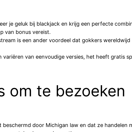
er je geluk bij blackjack en krijg een perfecte combi
p van bonus vereist.
stream is een ander voordeel dat gokkers wereldwijd
n variëren van eenvoudige versies, het heeft gratis
’s om te bezoeken
dt beschermd door Michigan law en dat ze handelen 