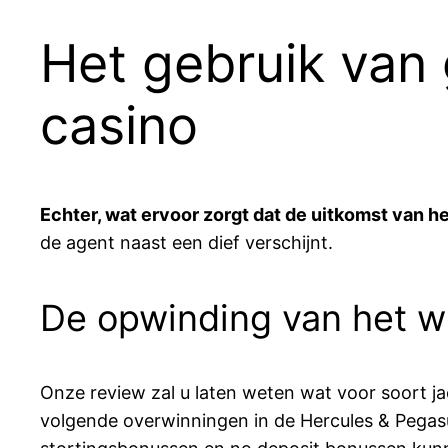
Het gebruik van 
casino
Echter, wat ervoor zorgt dat de uitkomst van he
de agent naast een dief verschijnt.
De opwinding van het wi
Onze review zal u laten weten wat voor soort ja
volgende overwinningen in de Hercules & Pegasu