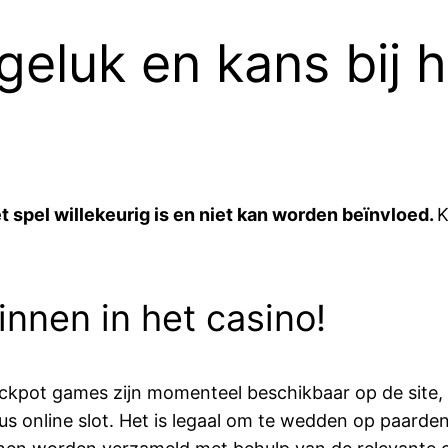
geluk en kans bij 
t spel willekeurig is en niet kan worden beïnvloed.
K
nnen in het casino!
ckpot games zijn momenteel beschikbaar op de site, d
s online slot. Het is legaal om te wedden op paarde