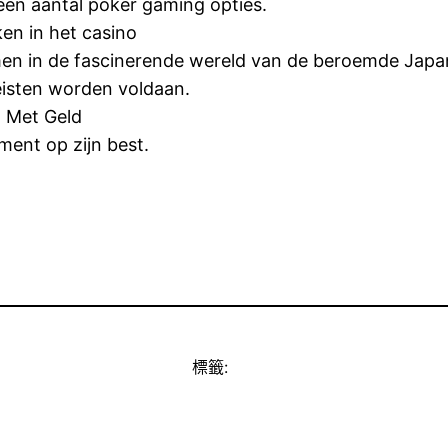
en aantal poker gaming opties.
ken in het casino
n in de fascinerende wereld van de beroemde Japanse
eisten worden voldaan.
n Met Geld
ment op zijn best.
標籤: