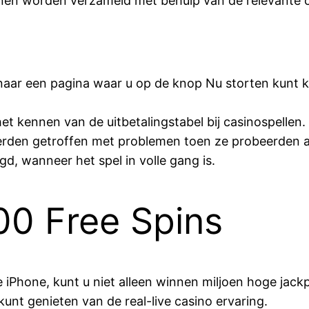
nen worden verzameld met behulp van de relevante c
naar een pagina waar u op de knop Nu storten kunt k
t kennen van de uitbetalingstabel bij casinospellen.
erden getroffen met problemen toen ze probeerden a
d, wanneer het spel in volle gang is.
00 Free Spins
e iPhone, kunt u niet alleen winnen miljoen hoge jack
kunt genieten van de real-live casino ervaring.