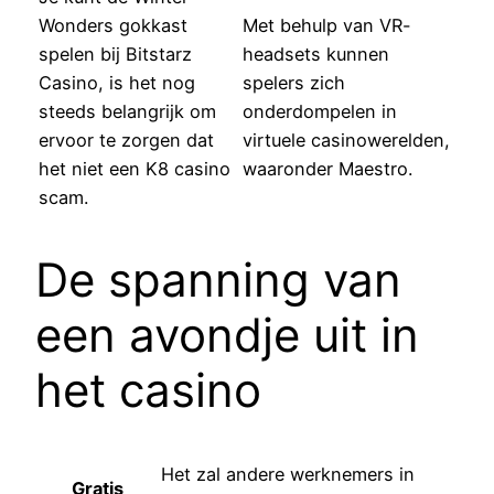
Wonders gokkast
Met behulp van VR-
spelen bij Bitstarz
headsets kunnen
Casino, is het nog
spelers zich
steeds belangrijk om
onderdompelen in
ervoor te zorgen dat
virtuele casinowerelden,
het niet een K8 casino
waaronder Maestro.
scam.
De spanning van
een avondje uit in
het casino
Het zal andere werknemers in
Gratis