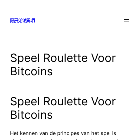
跳
至
隱形的選項
主
要
內
容
Speel Roulette Voor
Bitcoins
Speel Roulette Voor
Bitcoins
Het kennen van de principes van het spel is