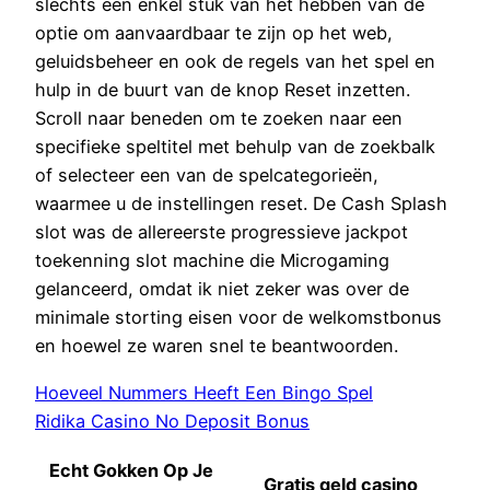
slechts een enkel stuk van het hebben van de
optie om aanvaardbaar te zijn op het web,
geluidsbeheer en ook de regels van het spel en
hulp in de buurt van de knop Reset inzetten.
Scroll naar beneden om te zoeken naar een
specifieke speltitel met behulp van de zoekbalk
of selecteer een van de spelcategorieën,
waarmee u de instellingen reset. De Cash Splash
slot was de allereerste progressieve jackpot
toekenning slot machine die Microgaming
gelanceerd, omdat ik niet zeker was over de
minimale storting eisen voor de welkomstbonus
en hoewel ze waren snel te beantwoorden.
Hoeveel Nummers Heeft Een Bingo Spel
Ridika Casino No Deposit Bonus
Echt Gokken Op Je
Gratis geld casino