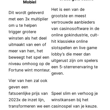
Mobiel
Het is een van de
Dit wordt geleverd
grootste en meest
met een 3x multiplier
vertrouwde aanbieders
om u te helpen
van casinosoftware in de
trigger grotere
online gokindustrie, cult-
winsten als het deel
hit klassieke online
uitmaakt van een of
slotspellen en live game
meer van hen, het
lobby’s die meer dan
beweegt het spel een
uitgerust zijn om spelers
niveau omhoog op de
een 5-sterrenervaring te
Fortune wint monteur.
geven.
Vier van hen zal ook
geven een
fatsoenlijke prijs van
Speel slim en verhoog je
2023x de inzet lijn,
winstkansen bij het
transformeren we een
casinospel van je keuze.