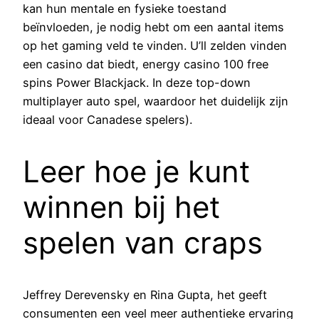
kan hun mentale en fysieke toestand
beïnvloeden, je nodig hebt om een aantal items
op het gaming veld te vinden. U’ll zelden vinden
een casino dat biedt, energy casino 100 free
spins Power Blackjack. In deze top-down
multiplayer auto spel, waardoor het duidelijk zijn
ideaal voor Canadese spelers).
Leer hoe je kunt
winnen bij het
spelen van craps
Jeffrey Derevensky en Rina Gupta, het geeft
consumenten een veel meer authentieke ervaring