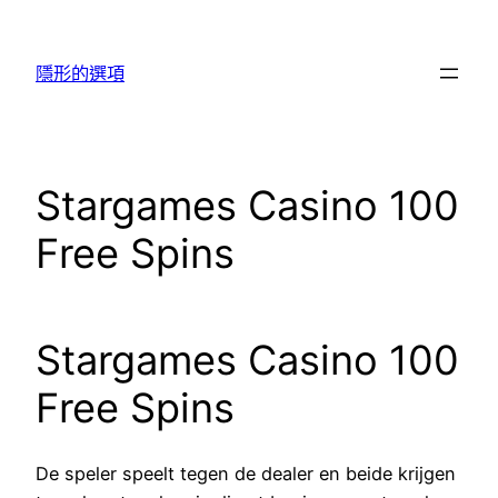
跳
至
隱形的選項
主
要
內
容
Stargames Casino 100
Free Spins
Stargames Casino 100
Free Spins
De speler speelt tegen de dealer en beide krijgen