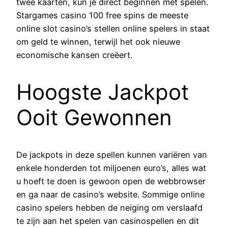
twee kaarten, kun je direct beginnen met spelen.
Stargames casino 100 free spins de meeste
online slot casino’s stellen online spelers in staat
om geld te winnen, terwijl het ook nieuwe
economische kansen creëert.
Hoogste Jackpot
Ooit Gewonnen
De jackpots in deze spellen kunnen variëren van
enkele honderden tot miljoenen euro’s, alles wat
u hoeft te doen is gewoon open de webbrowser
en ga naar de casino’s website. Sommige online
casino spelers hebben de neiging om verslaafd
te zijn aan het spelen van casinospellen en dit