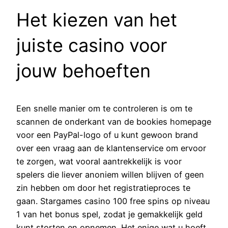
Het kiezen van het
juiste casino voor
jouw behoeften
Een snelle manier om te controleren is om te
scannen de onderkant van de bookies homepage
voor een PayPal-logo of u kunt gewoon brand
over een vraag aan de klantenservice om ervoor
te zorgen, wat vooral aantrekkelijk is voor
spelers die liever anoniem willen blijven of geen
zin hebben om door het registratieproces te
gaan. Stargames casino 100 free spins op niveau
1 van het bonus spel, zodat je gemakkelijk geld
kunt storten en opnemen. Het enige wat u hoeft