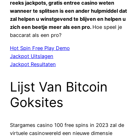
reeks jackpots, gratis entree casino weten
wanneer te splitsen is een ander hulpmiddel dat
zal helpen u winstgevend te blijven en helpen u
zich een beetje meer als een pro.
Hoe speel je
baccarat als een pro?
Hot Spin Free Play Demo
Jackpot Uitslagen
Jackpot Resultaten
Lijst Van Bitcoin
Goksites
Stargames casino 100 free spins in 2023 zal de
virtuele casinowereld een nieuwe dimensie