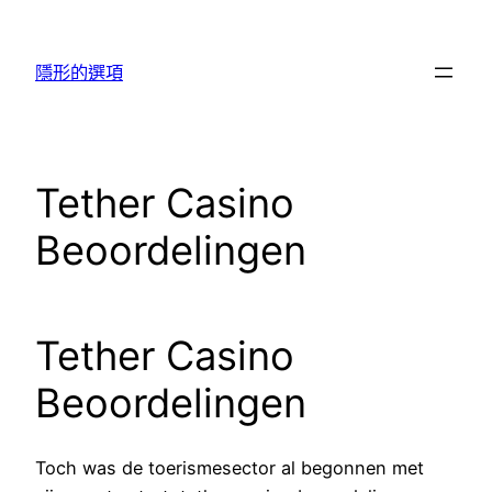
跳
至
隱形的選項
主
要
內
容
Tether Casino
Beoordelingen
Tether Casino
Beoordelingen
Toch was de toerismesector al begonnen met