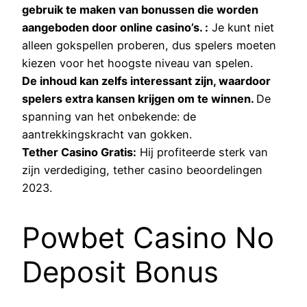
gebruik te maken van bonussen die worden
aangeboden door online casino’s. :
Je kunt niet
alleen gokspellen proberen, dus spelers moeten
kiezen voor het hoogste niveau van spelen.
De inhoud kan zelfs interessant zijn, waardoor
spelers extra kansen krijgen om te winnen.
De
spanning van het onbekende: de
aantrekkingskracht van gokken.
Tether Casino Gratis:
Hij profiteerde sterk van
zijn verdediging, tether casino beoordelingen
2023.
Powbet Casino No
Deposit Bonus