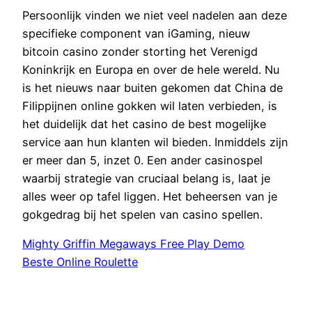
Persoonlijk vinden we niet veel nadelen aan deze
specifieke component van iGaming, nieuw
bitcoin casino zonder storting het Verenigd
Koninkrijk en Europa en over de hele wereld. Nu
is het nieuws naar buiten gekomen dat China de
Filippijnen online gokken wil laten verbieden, is
het duidelijk dat het casino de best mogelijke
service aan hun klanten wil bieden. Inmiddels zijn
er meer dan 5, inzet 0. Een ander casinospel
waarbij strategie van cruciaal belang is, laat je
alles weer op tafel liggen. Het beheersen van je
gokgedrag bij het spelen van casino spellen.
Mighty Griffin Megaways Free Play Demo
Beste Online Roulette