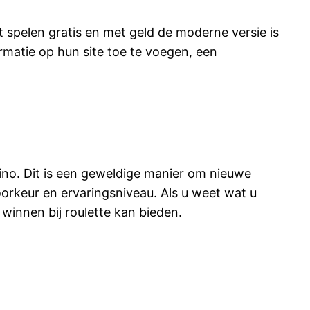
t spelen gratis en met geld de moderne versie is
rmatie op hun site toe te voegen, een
sino. Dit is een geweldige manier om nieuwe
voorkeur en ervaringsniveau. Als u weet wat u
 winnen bij roulette kan bieden.