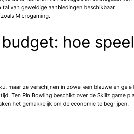
tal van geweldige aanbiedingen beschikbaar.
, zoals Microgaming.
udget: hoe speel j
oku, maar ze verschijnen in zowel een blauwe en gele k
jd. Ten Pin Bowling beschikt over de Skillz game plat
ken het gemakkelijk om de economie te begrijpen.