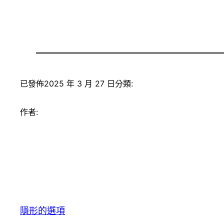
已發佈
2025 年 3 月 27 日
分類:
作者:
隱形的選項