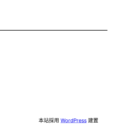
本站採用
WordPress
建置