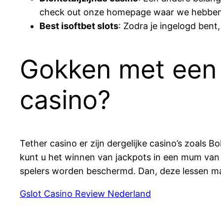
check out onze homepage waar we hebben 
Best isoftbet slots
: Zodra je ingelogd bent
Gokken met een b
casino?
Tether casino er zijn dergelijke casino’s zoals B
kunt u het winnen van jackpots in een mum van ti
spelers worden beschermd. Dan, deze lessen ma
Gslot Casino Review Nederland