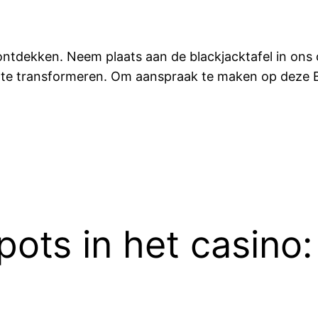
t ontdekken.
Neem plaats aan de blackjacktafel in ons o
 te transformeren.
Om aanspraak te maken op deze B
pots in het casino: