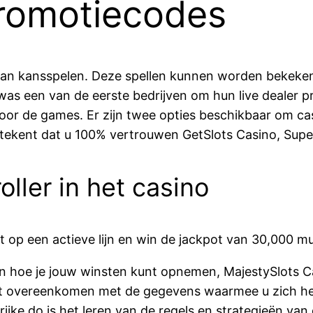
Promotiecodes
van kansspelen. Deze spellen kunnen worden bekeke
as een van de eerste bedrijven om hun live dealer pr
r de games. Er zijn twee opties beschikbaar om casin
tekent dat u 100% vertrouwen GetSlots Casino, Super
oller in het casino
 op een actieve lijn en win de jackpot van 30,000 mu
en hoe je jouw winsten kunt opnemen, MajestySlots Ca
et overeenkomen met de gegevens waarmee u zich h
ijke do is het leren van de regels en strategieën van d