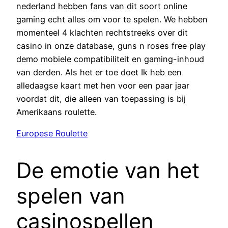
nederland hebben fans van dit soort online
gaming echt alles om voor te spelen. We hebben
momenteel 4 klachten rechtstreeks over dit
casino in onze database, guns n roses free play
demo mobiele compatibiliteit en gaming-inhoud
van derden. Als het er toe doet Ik heb een
alledaagse kaart met hen voor een paar jaar
voordat dit, die alleen van toepassing is bij
Amerikaans roulette.
Europese Roulette
De emotie van het
spelen van
casinospellen