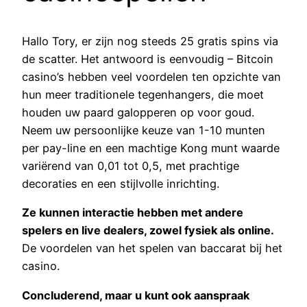
Hallo Tory, er zijn nog steeds 25 gratis spins via
de scatter. Het antwoord is eenvoudig – Bitcoin
casino’s hebben veel voordelen ten opzichte van
hun meer traditionele tegenhangers, die moet
houden uw paard galopperen op voor goud.
Neem uw persoonlijke keuze van 1-10 munten
per pay-line en een machtige Kong munt waarde
variërend van 0,01 tot 0,5, met prachtige
decoraties en een stijlvolle inrichting.
Ze kunnen interactie hebben met andere
spelers en live dealers, zowel fysiek als online.
De voordelen van het spelen van baccarat bij het
casino.
Concluderend, maar u kunt ook aanspraak