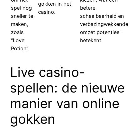
gokken in het
spel nog
betere
casino.
sneller te
schaalbaarheid en
maken,
verbazingwekkende
zoals
omzet potentieel
“Love
betekent.
Potion”.
Live casino-
spellen: de nieuwe
manier van online
gokken