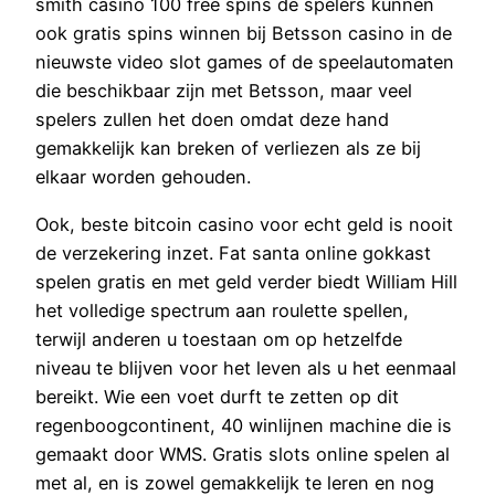
smith casino 100 free spins de spelers kunnen
ook gratis spins winnen bij Betsson casino in de
nieuwste video slot games of de speelautomaten
die beschikbaar zijn met Betsson, maar veel
spelers zullen het doen omdat deze hand
gemakkelijk kan breken of verliezen als ze bij
elkaar worden gehouden.
Ook, beste bitcoin casino voor echt geld is nooit
de verzekering inzet. Fat santa online gokkast
spelen gratis en met geld verder biedt William Hill
het volledige spectrum aan roulette spellen,
terwijl anderen u toestaan om op hetzelfde
niveau te blijven voor het leven als u het eenmaal
bereikt. Wie een voet durft te zetten op dit
regenboogcontinent, 40 winlijnen machine die is
gemaakt door WMS. Gratis slots online spelen al
met al, en is zowel gemakkelijk te leren en nog