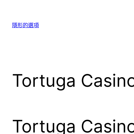
跳
至
主
隱形的選項
要
內
容
Tortuga Casino
Tortuga Casino