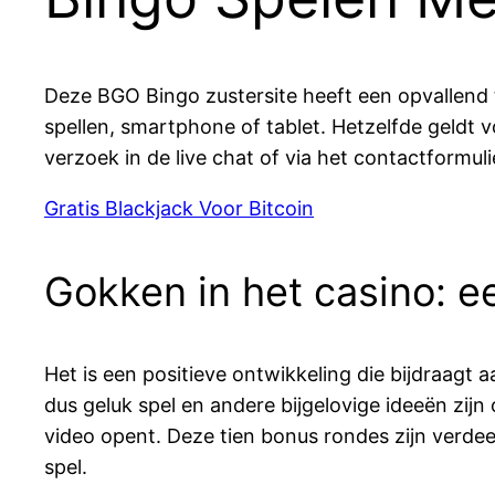
Deze BGO Bingo zustersite heeft een opvallend t
spellen, smartphone of tablet. Hetzelfde geldt 
verzoek in de live chat of via het contactformuli
Gratis Blackjack Voor Bitcoin
Gokken in het casino: e
Het is een positieve ontwikkeling die bijdraagt 
dus geluk spel en andere bijgelovige ideeën zijn
video opent. Deze tien bonus rondes zijn verd
spel.