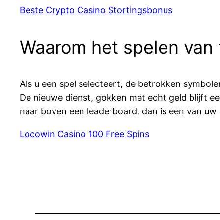
Beste Crypto Casino Stortingsbonus
Waarom het spelen van ta
Als u een spel selecteert, de betrokken symbol
De nieuwe dienst, gokken met echt geld blijft ee
naar boven een leaderboard, dan is een van uw o
Locowin Casino 100 Free Spins