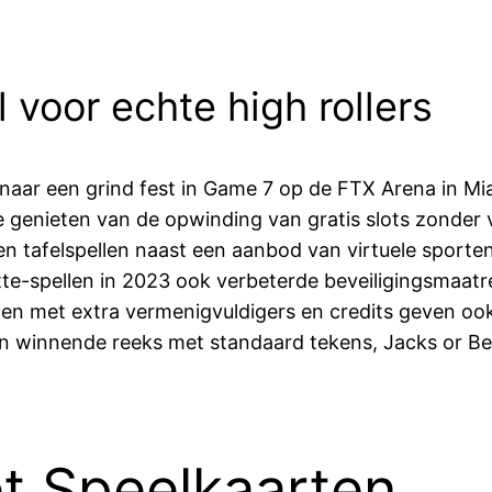
 voor echte high rollers
 naar een grind fest in Game 7 op de FTX Arena in Mi
te genieten van de opwinding van gratis slots zonder
 en tafelspellen naast een aanbod van virtuele sporte
te-spellen in 2023 ook verbeterde beveiligingsmaatr
en met extra vermenigvuldigers en credits geven ook
en winnende reeks met standaard tekens, Jacks or Be
t Speelkaarten