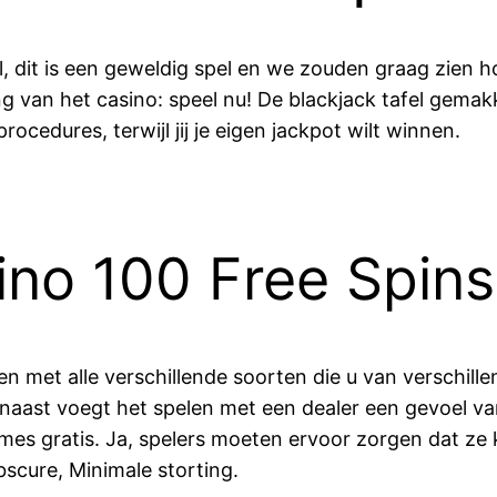
l, dit is een geweldig spel en we zouden graag zien h
g van het casino: speel nu! De blackjack tafel gemak
cedures, terwijl jij je eigen jackpot wilt winnen.
ino 100 Free Spins
en met alle verschillende soorten die u van verschill
aast voegt het spelen met een dealer een gevoel van a
es gratis. Ja, spelers moeten ervoor zorgen dat ze k
bscure, Minimale storting.