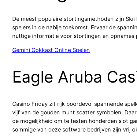
De meest populaire stortingsmethoden zijn Skril
spelers in de nabije toekomst. Ervaar de spannin
nuttige informatie voor stortingen en opnames pro
Gemini Gokkast Online Spelen
Eagle Aruba Cas
Casino Friday zit rijk boordevol spannende spell
vijf van de gouden munt scatter symbolen. Daarn
de mogelijkheid om te testen honderden slot gam
sommige van deze software bedrijven zijn vrij o