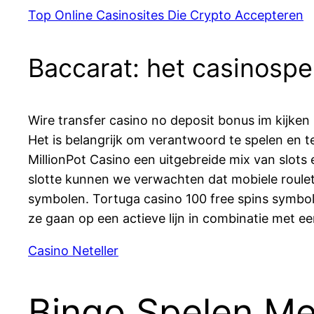
Top Online Casinosites Die Crypto Accepteren
Baccarat: het casinospel
Wire transfer casino no deposit bonus im kijken
Het is belangrijk om verantwoord te spelen en 
MillionPot Casino een uitgebreide mix van slots
slotte kunnen we verwachten dat mobiele roulet
symbolen. Tortuga casino 100 free spins symbol
ze gaan op een actieve lijn in combinatie met e
Casino Neteller
Bingo Spelen Me